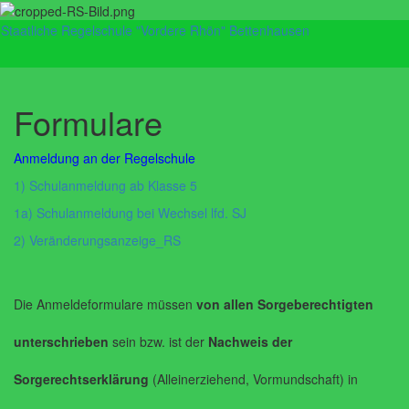
Staatliche Regelschule "Vordere Rhön" Bettenhausen
Navig
umsch
Formulare
Anmeldung an der Regelschule
1) Schulanmeldung ab Klasse 5
1a) Schulanmeldung bei Wechsel lfd. SJ
2) Veränderungsanzeige_RS
Die Anmeldeformulare müssen
von allen Sorgeberechtigten
unterschrieben
sein bzw. ist der
Nachweis der
Sorgerechtserklärung
(Alleinerziehend, Vormundschaft) in