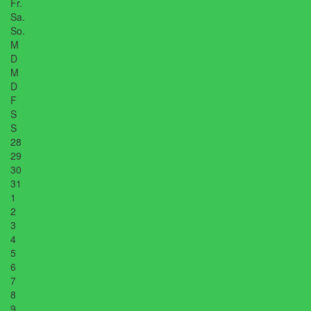
Fr.
Sa.
So.
M
D
M
D
F
S
S
28
29
30
31
1
2
3
4
5
6
7
8
9