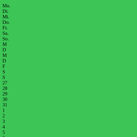
Mo.
Di.
Mi.
Do.
Fr.
Sa.
So.
M
D
M
D
F
S
S
27
28
29
30
31
1
2
3
4
5