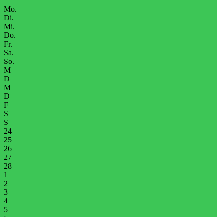
Mo.
Di.
Mi.
Do.
Fr.
Sa.
So.
M
D
M
D
F
S
S
24
25
26
27
28
1
2
3
4
5