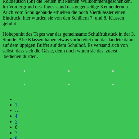
Roßdeutsch (5b) die Neuen mit kleinen Willkommensgeschenken.
Im Vordergrund des Tages stand das gegenseitige Kennenlernen.
Auch vom Schulgebäude erhielten die noch Viertklässler einen
Eindruck, hier wurden sie von den Schülern 7. und 8. Klassen
geführt.
Höhepunkt des Tages war das gemeinsame Schulfrühstück in der 3.
Stunde. Alle Klassen haben etwas vorbereitet und das landete dann
auf dem üppigen Buffet auf dem Schulhof. Es verstand sich von
selbst, dass sich die Gäste, denn noch waren sie das, zuerst
bedienen durften.
1
…
4
5
6
7
8