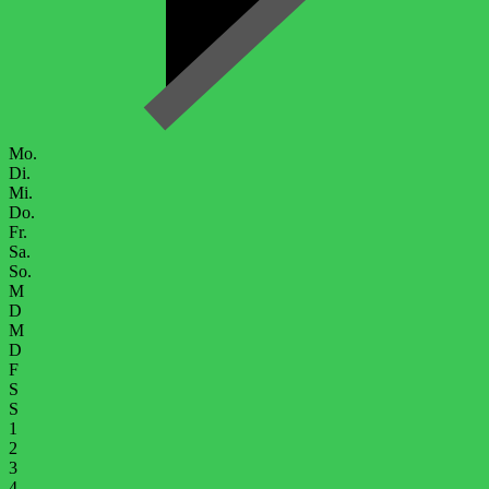
Mo.
Di.
Mi.
Do.
Fr.
Sa.
So.
M
D
M
D
F
S
S
1
2
3
4