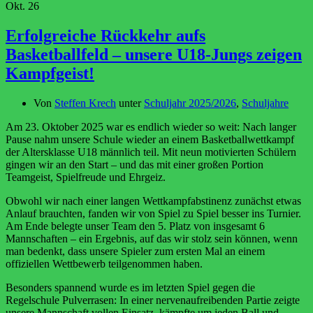
Okt.
26
Erfolgreiche Rückkehr aufs
Basketballfeld – unsere U18-Jungs zeigen
Kampfgeist!
Von
Steffen Krech
unter
Schuljahr 2025/2026
,
Schuljahre
Am 23. Oktober 2025 war es endlich wieder so weit: Nach langer
Pause nahm unsere Schule wieder an einem Basketballwettkampf
der Altersklasse U18 männlich teil. Mit neun motivierten Schülern
gingen wir an den Start – und das mit einer großen Portion
Teamgeist, Spielfreude und Ehrgeiz.
Obwohl wir nach einer langen Wettkampfabstinenz zunächst etwas
Anlauf brauchten, fanden wir von Spiel zu Spiel besser ins Turnier.
Am Ende belegte unser Team den 5. Platz von insgesamt 6
Mannschaften – ein Ergebnis, auf das wir stolz sein können, wenn
man bedenkt, dass unsere Spieler zum ersten Mal an einem
offiziellen Wettbewerb teilgenommen haben.
Besonders spannend wurde es im letzten Spiel gegen die
Regelschule Pulverrasen: In einer nervenaufreibenden Partie zeigte
unsere Mannschaft vollen Einsatz, kämpfte um jeden Ball und