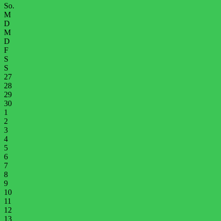
So.
M
D
M
D
F
S
S
27
28
29
30
1
2
3
4
5
6
7
8
9
10
11
12
13