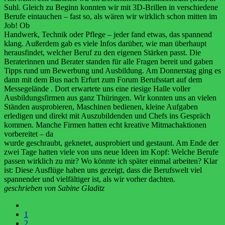
Suhl. Gleich zu Beginn konnten wir mit 3D-Brillen in verschiedene
Berufe eintauchen – fast so, als wären wir wirklich schon mitten im
Job! Ob
Handwerk, Technik oder Pflege – jeder fand etwas, das spannend
klang. Außerdem gab es viele Infos darüber, wie man überhaupt
herausfindet, welcher Beruf zu den eigenen Stärken passt. Die
Beraterinnen und Berater standen für alle Fragen bereit und gaben
Tipps rund um Bewerbung und Ausbildung. Am Donnerstag ging es
dann mit dem Bus nach Erfurt zum Forum Berufsstart auf dem
Messegelände . Dort erwartete uns eine riesige Halle voller
Ausbildungsfirmen aus ganz Thüringen. Wir konnten uns an vielen
Ständen ausprobieren, Maschinen bedienen, kleine Aufgaben
erledigen und direkt mit Auszubildenden und Chefs ins Gespräch
kommen. Manche Firmen hatten echt kreative Mitmachaktionen
vorbereitet – da
wurde geschraubt, geknetet, ausprobiert und gestaunt. Am Ende der
zwei Tage hatten viele von uns neue Ideen im Kopf: Welche Berufe
passen wirklich zu mir? Wo könnte ich später einmal arbeiten? Klar
ist: Diese Ausflüge haben uns gezeigt, dass die Berufswelt viel
spannender und vielfältiger ist, als wir vorher dachten.
geschrieben von Sabine Gladitz
1
2