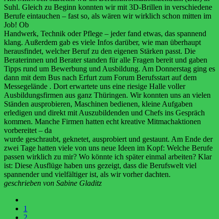
Suhl. Gleich zu Beginn konnten wir mit 3D-Brillen in verschiedene
Berufe eintauchen – fast so, als wären wir wirklich schon mitten im
Job! Ob
Handwerk, Technik oder Pflege – jeder fand etwas, das spannend
klang. Außerdem gab es viele Infos darüber, wie man überhaupt
herausfindet, welcher Beruf zu den eigenen Stärken passt. Die
Beraterinnen und Berater standen für alle Fragen bereit und gaben
Tipps rund um Bewerbung und Ausbildung. Am Donnerstag ging es
dann mit dem Bus nach Erfurt zum Forum Berufsstart auf dem
Messegelände . Dort erwartete uns eine riesige Halle voller
Ausbildungsfirmen aus ganz Thüringen. Wir konnten uns an vielen
Ständen ausprobieren, Maschinen bedienen, kleine Aufgaben
erledigen und direkt mit Auszubildenden und Chefs ins Gespräch
kommen. Manche Firmen hatten echt kreative Mitmachaktionen
vorbereitet – da
wurde geschraubt, geknetet, ausprobiert und gestaunt. Am Ende der
zwei Tage hatten viele von uns neue Ideen im Kopf: Welche Berufe
passen wirklich zu mir? Wo könnte ich später einmal arbeiten? Klar
ist: Diese Ausflüge haben uns gezeigt, dass die Berufswelt viel
spannender und vielfältiger ist, als wir vorher dachten.
geschrieben von Sabine Gladitz
1
2