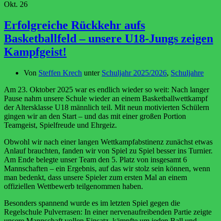
Okt.
26
Erfolgreiche Rückkehr aufs
Basketballfeld – unsere U18-Jungs zeigen
Kampfgeist!
Von
Steffen Krech
unter
Schuljahr 2025/2026
,
Schuljahre
Am 23. Oktober 2025 war es endlich wieder so weit: Nach langer
Pause nahm unsere Schule wieder an einem Basketballwettkampf
der Altersklasse U18 männlich teil. Mit neun motivierten Schülern
gingen wir an den Start – und das mit einer großen Portion
Teamgeist, Spielfreude und Ehrgeiz.
Obwohl wir nach einer langen Wettkampfabstinenz zunächst etwas
Anlauf brauchten, fanden wir von Spiel zu Spiel besser ins Turnier.
Am Ende belegte unser Team den 5. Platz von insgesamt 6
Mannschaften – ein Ergebnis, auf das wir stolz sein können, wenn
man bedenkt, dass unsere Spieler zum ersten Mal an einem
offiziellen Wettbewerb teilgenommen haben.
Besonders spannend wurde es im letzten Spiel gegen die
Regelschule Pulverrasen: In einer nervenaufreibenden Partie zeigte
unsere Mannschaft vollen Einsatz, kämpfte um jeden Ball und