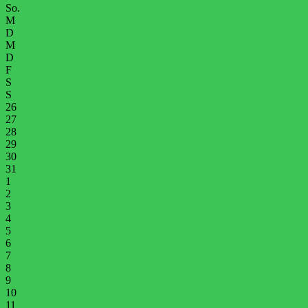
So.
M
D
M
D
F
S
S
26
27
28
29
30
31
1
2
3
4
5
6
7
8
9
10
11