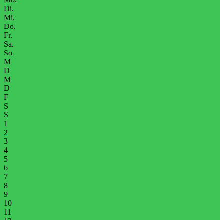
Di.
Mi.
Do.
Fr.
Sa.
So.
M
D
M
D
F
S
S
1
2
3
4
5
6
7
8
9
10
11