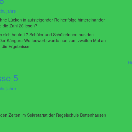
6
chuljahre
ne Lücken in aufsteigender Reihenfolge hintereinander
e die Zahl 26 lesen?
n sich heute 17 Schüler und Schülerinnen aus den
. Der Känguru-Wettbewerb wurde nun zum zweiten Mal an
 die Ergebnisse!
H
se 5
chuljahre
nden Zeiten im Sekretariat der Regelschule Bettenhausen