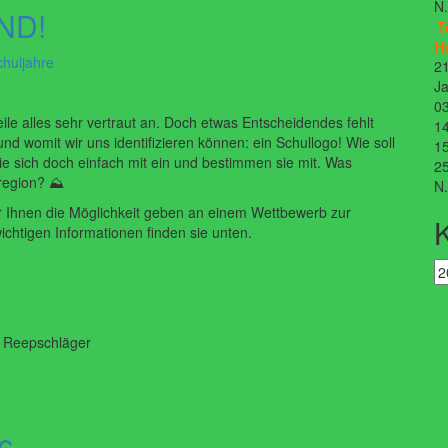
N
ND!
T
H
chuljahre
21
Ja
03
eile alles sehr vertraut an. Doch etwas Entscheidendes fehlt
14
d womit wir uns identifizieren können: ein Schullogo! Wie soll
15
ie sich doch einfach mit ein und bestimmen sie mit. Was
25
egion? ️⛰️
N
 Ihnen die Möglichkeit geben an einem Wettbewerb zur
ichtigen Informationen finden sie unten.
a Reepschläger