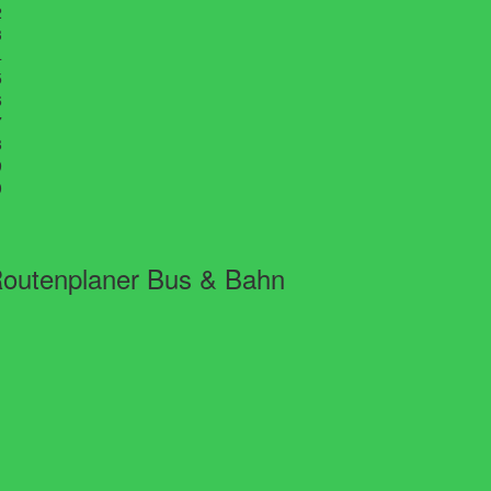
2
3
4
5
6
7
8
9
0
1
outenplaner Bus & Bahn