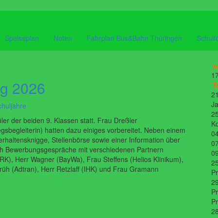
Speiseplan
Noten
Fahrplan Bus&Bahn Thüringen
Schulf
w
17
ag 2026
T
21
Ja
chuljahre
25
er der beiden 9. Klassen statt. Frau Dreßler
K
gsbegleiterin) hatten dazu einiges vorbereitet. Neben einem
04
haltensknigge, Stellenbörse sowie einer Information über
07
ch Bewerbungsgespräche mit verschiedenen Partnern
09
K), Herr Wagner (BayWa), Frau Steffens (Helios Klinikum),
25
üh (Adtran), Herr Retzlaff (IHK) und Frau Gramann
P
29
Pr
P
28