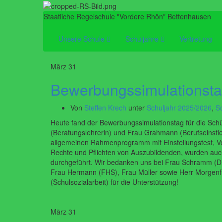
Staatliche Regelschule "Vordere Rhön" Bettenhausen
Unsere Schule
Schuljahre
Vertretung
März
31
Bewerbungssimulationst
Von
Steffen Krech
unter
Schuljahr 2025/2026
,
S
Heute fand der Bewerbungssimulationstag für die Schül
(Beratungslehrerin) und Frau Grahmann (Berufseinstie
allgemeinen Rahmenprogramm mit Einstellungstest, Ver
Rechte und Pflichten von Auszubildenden, wurden au
durchgeführt. Wir bedanken uns bei Frau Schramm (DR
Frau Hermann (FHS), Frau Müller sowie Herr Morgenfr
(Schulsozialarbeit) für die Unterstützung!
März
31