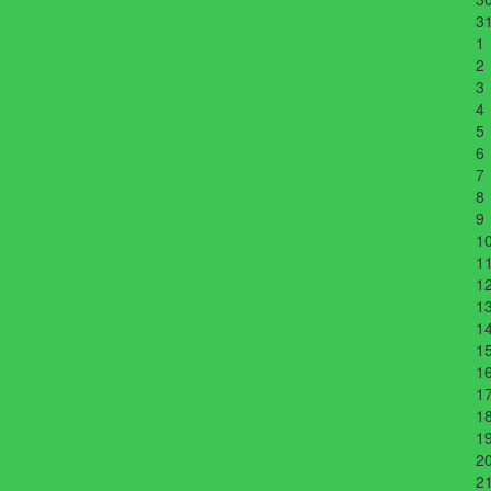
3
1
2
3
4
5
6
7
8
9
1
1
1
1
1
1
1
1
1
1
2
2