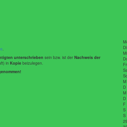
M
Di
re
.
Mi
htigten unterschrieben
sein bzw. ist der
Nachweis der
D
ft) in
Kopie
beizulegen.
Fr
Sa
angenommen!
So
M
D
M
D
F
S
S
2
3