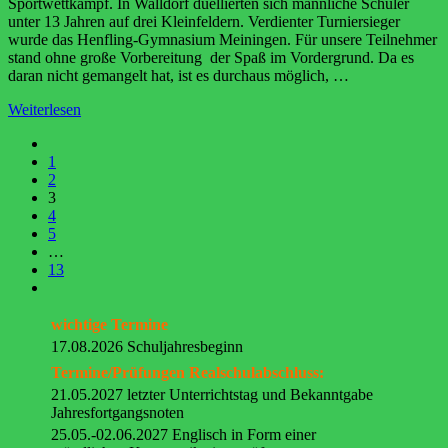
Sportwettkampf. In Walldorf duellierten sich männliche Schüler
unter 13 Jahren auf drei Kleinfeldern. Verdienter Turniersieger
wurde das Henfling-Gymnasium Meiningen. Für unsere Teilnehmer
stand ohne große Vorbereitung der Spaß im Vordergrund. Da es
daran nicht gemangelt hat, ist es durchaus möglich, …
Weiterlesen
1
2
3
4
5
…
13
wichtige Termine
17.08.2026 Schuljahresbeginn
Termine/Prüfungen Realschulabschluss:
21.05.2027 letzter Unterrichtstag und Bekanntgabe
Jahresfortgangsnoten
25.05.-02.06.2027 Englisch in Form einer