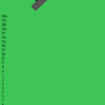
Mo.
Di.
Mi.
Do.
Fr.
Sa.
So.
M
D
M
D
F
S
S
1
2
3
4
5
6
7
8