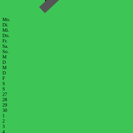
Mo.
Di.
Mi.
Do.
Fr.
Sa.
So.
M
D
M
D
F
S
S
27
28
29
30
1
2
3
4