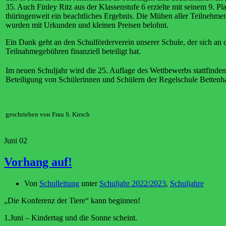
35. Auch Finley Ritz aus der Klassenstufe 6 erzielte mit seinem 9. Pla
thüringenweit ein beachtliches Ergebnis. Die Mühen aller Teilnehme
wurden mit Urkunden und kleinen Preisen belohnt.
Ein Dank geht an den Schulförderverein unserer Schule, der sich an 
Teilnahmegebühren finanziell beteiligt hat.
Im neuen Schuljahr wird die 25. Auflage des Wettbewerbs stattfinden
Beteiligung von Schülerinnen und Schülern der Regelschule Bettenh
geschrieben von Frau S. Kirsch
Juni
02
Vorhang auf!
Von
Schulleitung
unter
Schuljahr 2022/2023
,
Schuljahre
„Die Konferenz der Tiere“ kann beginnen!
1.Juni – Kindertag und die Sonne scheint.