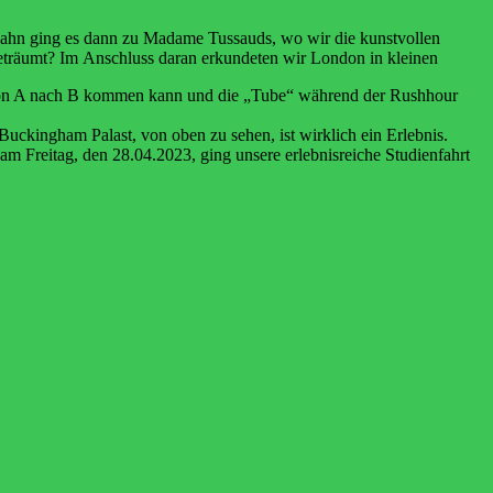
ahn ging es dann zu Madame Tussauds,
wo
wir
die
kunstvollen
eträumt?
Im
Anschluss
daran
erkundeten
wir
London
in
kleinen
von A nach B kommen kann und die „Tube“
während der Rushhour
 Buckingham Palast, von oben zu sehen, ist
wirklich ein Erlebnis.
 am Freitag, den
28.04.2023, ging unsere erlebnisreiche Studienfahrt