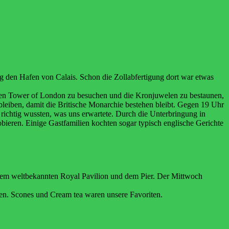
ag den Hafen von Calais. Schon
die
Zollabfertigung
dort
war
etwas
den Tower of London zu
besuchen und die Kronjuwelen zu bestaunen,
bleiben, damit die Britische Monarchie bestehen bleibt.
Gegen 19 Uhr
 richtig wussten, was uns
erwartete.
Durch
die Unterbringung in
bieren. Einige Gastfamilien kochten sogar typisch englische Gerichte
nem weltbekannten Royal Pavilion und dem
Pier.
Der Mittwoch
en. Scones und Cream tea waren unsere Favoriten.