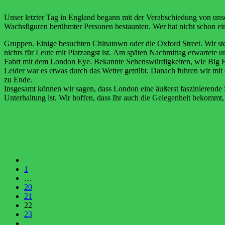
Unser letzter Tag in England begann mit der Verabschiedung
von
uns
Wachsfiguren
berühmter Personen
bestaunten. Wer hat nicht schon e
Gruppen. Einige besuchten Chinatown oder die Oxford Street.
Wir st
nichts für Leute mit Platzangst ist.
Am späten Nachmittag erwartete un
Fahrt mit dem London Eye. Bekannte Sehenswürdigkeiten, wie
Big
Leider war es etwas durch das Wetter
getrübt. Danach fuhren wir mi
z
u Ende.
Insgesamt
können
wir
sagen,
dass
London
eine
äußerst
faszinierende
Unterhaltung ist. Wir hoffen, dass Ihr auch die Gelegenheit
bekommt, 
1
…
20
21
22
23