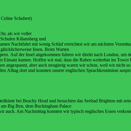
 Celine Schubert)
r, als wir voller
 Schulen Kiliansberg und
tsamen
Nachtfahrt
mit
wenig
Schlaf
erreichten
wir
am
nächsten
Vormitt
r
glücklicherweise
lösen.
Beim
Warten
ppern.
Auf der Insel angekommen fuhren wir direkt nach London, um 
um Einsatz kamen. Hoffen wir mal, dass die Raben weiterhin im Tower
chen
angespannt, aber auch neugierig waren wir schon, weil wir nicht so
den
Alltag
dort
und
konnten
unsere
englischen
Sprachkenntnisse
auspro
teilküste bei Beachy Head und besuchten das Seebad
Brighton mit sei
m am Big Ben, dem Buckingham Palace
wir auch. Am Nachmittag konnten wir typisch englisches
Essen verkost