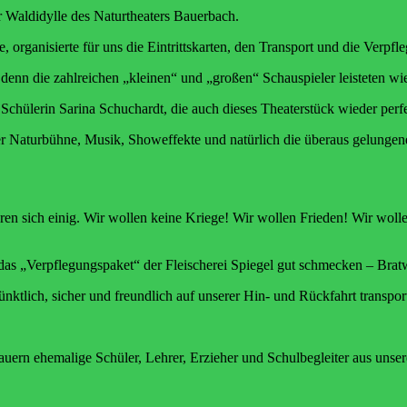
er Waldidylle des Naturtheaters Bauerbach.
e, organisierte für uns die Eintrittskarten, den Transport und die Verpf
denn die zahlreichen „kleinen“ und „großen“ Schauspieler leisteten wi
n Schülerin Sarina Schuchardt, die auch dieses Theaterstück wieder per
r Naturbühne, Musik, Showeffekte und natürlich die überaus gelungene
n sich einig. Wir wollen keine Kriege! Wir wollen Frieden! Wir woll
das „Verpflegungspaket“ der Fleischerei Spiegel gut schmecken – Brat
ich, sicher und freundlich auf unserer Hin- und Rückfahrt transport
hauern ehemalige Schüler, Lehrer, Erzieher und Schulbegleiter aus uns