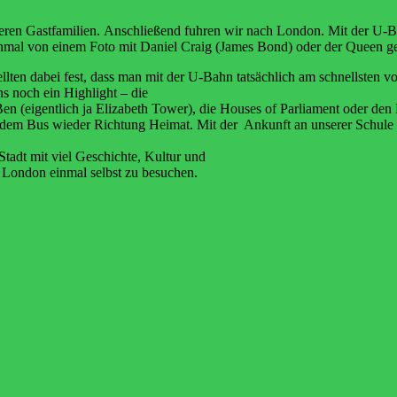
eren
Gastfamilien.
Anschließend
fuhren
wir
nach
London. Mit der U-B
inmal von einem Foto mit
Daniel Craig (James Bond) oder der Queen g
ellten dabei fest, dass man mit der U-Bahn tatsächlich
am schnellsten 
s noch ein Highlight – die
Ben
(eigentlich
ja
Elizabeth
Tower),
die
Houses
of
Parliament oder den
t dem Bus wieder Richtung
Heimat. Mit der Ankunft an unserer Schule
Stadt
mit
viel
Geschichte,
Kultur
und
London einmal selbst zu besuchen.