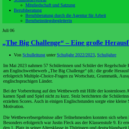
Mitgliedschaft und Satzung
Berufsberatung
Berufsberatung durch die Agentur für Arbeit
Berufseinstiegsbegleiterin
Juli
06
„The Big Challenge“ – Eine große Herausf
Von
Schulleitung
unter
Schuljahr 2022/2023
,
Schuljahre
Im Mai 2023 nahmen 57 Schülerinnen und Schüler der Regelschule 
am Englischwettbewerb „The Big Challenge“ (dt.: die große Herausfor
erfolgreich Multiple-Choice-Fragen zu Wortschatz, Grammatik, Aus
englischsprachigen Länder.
Bei der Vorbereitung auf den Wettbewerb mit Hilfe der kostenlosen
kamen Spaß und Spiel nicht zu kurz. Stolz berichteten die Schülerinn
erzielten Scores. Auch in einigen Englischstunden sorgte eine kleine 
Motivation.
Die Wettbewerbsergebnisse aller Teilnehmenden konnten sich sehen 
Besonders erfolgreich war Justin Fleck aus der Klassenstufe 9. Er err
den 1. Platz in seiner Altersklasse in Thüringen und deutschlandweit 