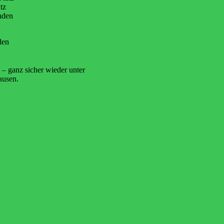
tz
nden
den
 – ganz sicher wieder unter
ausen.