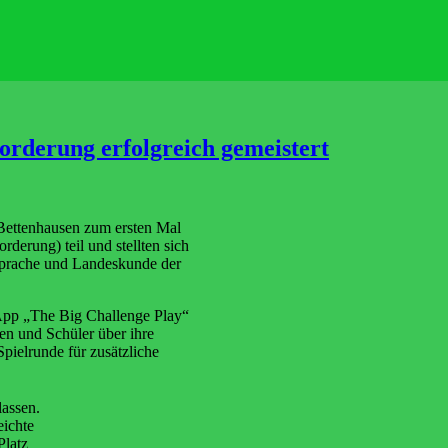
orderung erfolgreich gemeistert
Bettenhausen zum ersten Mal
derung) teil und stellten sich
sprache und Landeskunde der
 App „The Big Challenge Play“
en und Schüler über ihre
Spielrunde für zusätzliche
lassen.
eichte
Platz