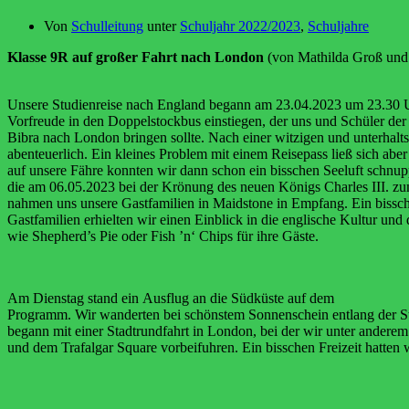
Von
Schulleitung
unter
Schuljahr 2022/2023
,
Schuljahre
Klasse 9R auf großer Fahrt nach London
(von Mathilda Groß und
Unsere Studienreise nach England begann am 23.04.2023 um 23.30 Uh
Vorfreude in den Doppelstockbus einstiegen, der uns und Schüler der
Bibra nach London bringen sollte.
Nach
einer
witzigen
und
unterhal
abenteuerlich. Ein kleines Problem mit
einem
Reisepass
ließ
sich
abe
auf
unsere
Fähre
konnten
wir
dann
schon ein bisschen Seeluft schnu
die am 06.05.2023 bei der Krönung des neuen
Königs Charles III. z
nahmen uns unsere Gastfamilien in Maidstone in Empfang. Ein biss
Gastfamilien erhielten
wir
einen Einblick in
die
englische
Kultur
und
wie Shepherd’s Pie
oder Fish ’n‘ Chips für ihre Gäste.
Am
Dienstag stand
ein
Ausflug
an
die
Südküste
auf
dem
Programm. Wir wanderten bei schönstem Sonnenschein entlang
der S
begann mit einer Stadtrundfahrt in London, bei
der wir unter andere
und dem Trafalgar Square vorbeifuhren. Ein bisschen Freizeit
hatten 