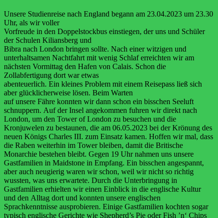
Unsere Studienreise nach England begann am 23.04.2023 um 23.30
Uhr, als wir voller
Vorfreude in den Doppelstockbus einstiegen, der uns und Schüler
der Schulen Kiliansberg und
Bibra nach London bringen sollte.
Nach
einer
witzigen
und
unterhaltsamen
Nachtfahrt
mit
wenig
Schlaf
erreichten
wir
am
nächsten
Vormittag den Hafen von Calais. Schon
die
Zollabfertigung
dort
war
etwas
abenteuerlich. Ein kleines Problem mit
einem
Reisepass
ließ
sich
aber
glücklicherweise
lösen.
Beim
Warten
auf
unsere
Fähre
konnten
wir
dann
schon ein bisschen Seeluft
schnuppern.
Auf der Insel angekommen fuhren wir direkt nach
London, um den Tower of London zu
besuchen und die
Kronjuwelen zu bestaunen, die am 06.05.2023 bei der Krönung des
neuen
Königs Charles III. zum Einsatz kamen. Hoffen wir mal, dass
die Raben weiterhin im Tower
bleiben, damit die Britische
Monarchie bestehen bleibt.
Gegen 19 Uhr nahmen uns unsere
Gastfamilien in Maidstone in Empfang. Ein bisschen
angespannt,
aber auch neugierig waren wir schon, weil wir nicht so richtig
wussten, was uns
erwartete.
Durch
die Unterbringung in
Gastfamilien erhielten
wir
einen Einblick in
die
englische
Kultur
und
den
Alltag
dort
und
konnten
unsere
englischen
Sprachkenntnisse
ausprobieren. Einige Gastfamilien kochten sogar
typisch englische Gerichte wie Shepherd’s Pie
oder Fish ’n‘ Chips