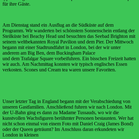
für ihre Gäste.
Am
Dienstag stand
ein
Ausflug
an
die
Südküste
auf
dem
Programm. Wir wanderten bei schönstem Sonnenschein entlang
der
Steilküste bei Beachy Head und besuchten das Seebad
Brighton mit
seinem weltbekannten Royal Pavilion und dem
Pier.
Der Mittwoch
begann mit einer Stadtrundfahrt in London, bei
der wir unter
anderem am Big Ben, dem Buckingham Palace
und dem Trafalgar Square vorbeifuhren. Ein bisschen Freizeit
hatten
wir auch. Am Nachmittag konnten wir typisch englisches
Essen
verkosten. Scones und Cream tea waren unsere Favoriten.
Unser letzter Tag in England begann mit der Verabschiedung
von
unseren
Gastfamilien.
Anschließend
fuhren
wir
nach
London. Mit
der U-Bahn ging es dann zu Madame Tussauds,
wo
wir
die
kunstvollen
Wachsfiguren
berühmter Personen
bestaunten. Wer hat
nicht schon einmal von einem Foto mit
Daniel Craig (James Bond)
oder der Queen geträumt?
Im
Anschluss
daran
erkundeten
wir
London
in
kleinen