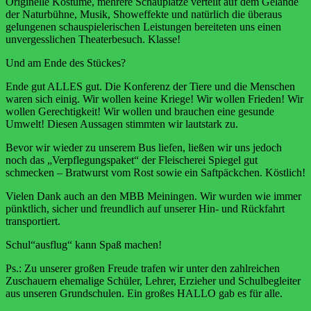
Originelle Kostüme, mehrere Schauplätze verteilt auf dem Gelände
der Naturbühne, Musik, Showeffekte und natürlich die überaus
gelungenen schauspielerischen Leistungen bereiteten uns einen
unvergesslichen Theaterbesuch. Klasse!
Und am Ende des Stückes?
Ende gut ALLES gut. Die Konferenz der Tiere und die Menschen
waren sich einig. Wir wollen keine Kriege! Wir wollen Frieden! Wir
wollen Gerechtigkeit! Wir wollen und brauchen eine gesunde
Umwelt! Diesen Aussagen stimmten wir lautstark zu.
Bevor wir wieder zu unserem Bus liefen, ließen wir uns jedoch
noch das „Verpflegungspaket“ der Fleischerei Spiegel gut
schmecken – Bratwurst vom Rost sowie ein Saftpäckchen. Köstlich!
Vielen Dank auch an den MBB Meiningen. Wir wurden wie immer
pünktlich, sicher und freundlich auf unserer Hin- und Rückfahrt
transportiert.
Schul“ausflug“ kann Spaß machen!
Ps.: Zu unserer großen Freude trafen wir unter den zahlreichen
Zuschauern ehemalige Schüler, Lehrer, Erzieher und Schulbegleiter
aus unseren Grundschulen. Ein großes HALLO gab es für alle.