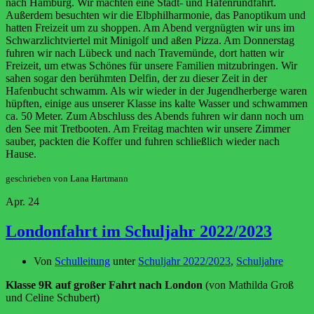
nach Hamburg. Wir machten eine Stadt- und Hafenrundfahrt.
Außerdem besuchten wir die Elbphilharmonie, das Panoptikum und
hatten Freizeit um zu shoppen. Am Abend vergnügten wir uns im
Schwarzlichtviertel mit Minigolf und aßen Pizza. Am Donnerstag
fuhren wir nach Lübeck und nach Travemünde, dort hatten wir
Freizeit, um etwas Schönes für unsere Familien mitzubringen. Wir
sahen sogar den berühmten Delfin, der zu dieser Zeit in der
Hafenbucht schwamm. Als wir wieder in der Jugendherberge waren
hüpften, einige aus unserer Klasse ins kalte Wasser und schwammen
ca. 50 Meter. Zum Abschluss des Abends fuhren wir dann noch um
den See mit Tretbooten. Am Freitag machten wir unsere Zimmer
sauber, packten die Koffer und fuhren schließlich wieder nach
Hause.
geschrieben von Lana Hartmann
Apr.
24
Londonfahrt im Schuljahr 2022/2023
Von
Schulleitung
unter
Schuljahr 2022/2023
,
Schuljahre
Klasse 9R auf großer Fahrt nach London
(von Mathilda Groß
und Celine Schubert)