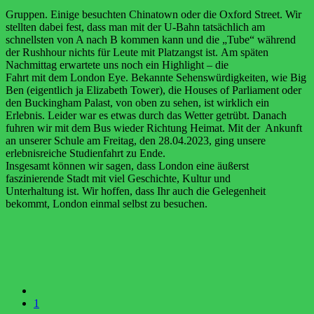
Gruppen. Einige besuchten Chinatown oder die Oxford Street.
Wir
stellten dabei fest, dass man mit der U-Bahn tatsächlich
am
schnellsten von A nach B kommen kann und die „Tube“
während
der Rushhour nichts für Leute mit Platzangst ist.
Am späten
Nachmittag erwartete uns noch ein Highlight – die
Fahrt mit dem London Eye. Bekannte Sehenswürdigkeiten, wie
Big
Ben
(eigentlich
ja
Elizabeth
Tower),
die
Houses
of
Parliament oder
den Buckingham Palast, von oben zu sehen, ist
wirklich ein
Erlebnis. Leider war es etwas durch das Wetter
getrübt. Danach
fuhren wir mit dem Bus wieder Richtung
Heimat. Mit der Ankunft
an unserer Schule am Freitag, den
28.04.2023, ging unsere
erlebnisreiche Studienfahrt z
u Ende.
Insgesamt
können
wir
sagen,
dass
London
eine
äußerst
faszinierende
Stadt
mit
viel
Geschichte,
Kultur
und
Unterhaltung ist. Wir hoffen, dass Ihr auch die Gelegenheit
bekommt, London einmal selbst zu besuchen.
1