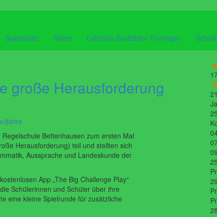
Speiseplan
Noten
Fahrplan Bus&Bahn Thüringen
Schulf
w
17
ne große Herausforderung
T
21
Ja
25
uljahre
K
04
r Regelschule Bettenhausen zum ersten Mal
07
oße Herausforderung) teil und stellten sich
09
Grammatik, Aussprache und Landeskunde der
25
P
 kostenlosen App „The Big Challenge Play“
29
 die Schülerinnen und Schüler über ihre
Pr
te eine kleine Spielrunde für zusätzliche
P
28