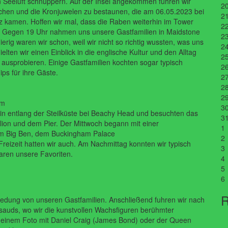
n Seeluft schnuppern.
Auf der Insel angekommen fuhren wir
2
hen und die Kronjuwelen zu bestaunen, die am 06.05.2023 bei
2
tz kamen. Hoffen wir mal, dass die Raben weiterhin im Tower
2
.
Gegen 19 Uhr nahmen uns unsere Gastfamilien in Maidstone
2
rig waren wir schon, weil wir nicht so richtig wussten, was uns
2
ielten
wir
einen Einblick in
die
englische
Kultur
und
den
Alltag
2
e
ausprobieren. Einige Gastfamilien kochten sogar typisch
2
ips für ihre Gäste.
2
2
2
em
3
in entlang
der Steilküste bei Beachy Head und besuchten das
3
ilion und dem
Pier.
Der Mittwoch begann mit einer
1
am Big Ben, dem Buckingham Palace
2
Freizeit
hatten wir auch. Am Nachmittag konnten wir typisch
3
ren unsere Favoriten.
4
5
6
R
hiedung
von
unseren
Gastfamilien.
Anschließend
fuhren
wir
nach
ssauds,
wo
wir
die
kunstvollen
Wachsfiguren
berühmter
 einem Foto mit
Daniel Craig (James Bond) oder der Queen