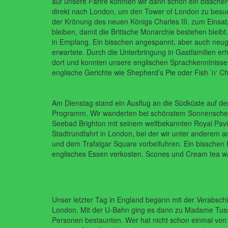
auf
unsere
Fähre
konnten
wir
dann
schon ein bissche
direkt nach London, um den Tower of London zu
besuc
der Krönung des neuen
Königs Charles III. zum Einsa
bleiben, damit die Britische Monarchie bestehen bleibt
in Empfang. Ein bisschen
angespannt, aber auch neugie
erwartete.
Durch
die Unterbringung in Gastfamilien erh
dort
und
konnten
unsere
englischen
Sprachkenntniss
englische Gerichte wie Shepherd’s Pie
oder Fish ’n‘ Ch
Am
Dienstag stand
ein
Ausflug
an
die
Südküste
auf
d
Programm. Wir wanderten bei schönstem Sonnensche
Seebad
Brighton mit seinem weltbekannten Royal Pav
Stadtrundfahrt in London, bei
der wir unter anderem 
und dem Trafalgar Square vorbeifuhren. Ein bisschen 
englisches
Essen verkosten. Scones und Cream tea wa
Unser letzter Tag in England begann mit der Verabsc
London. Mit der U-Bahn ging es dann zu Madame Tu
Personen
bestaunten. Wer hat nicht schon einmal von