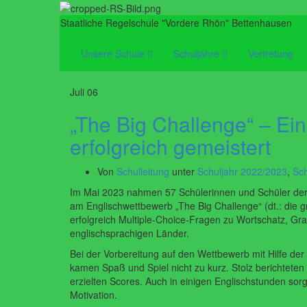
Staatliche Regelschule "Vordere Rhön" Bettenhausen
Unsere Schule
Schuljahre
Vertretung
Juli
06
„The Big Challenge“ – Ei
erfolgreich gemeistert
Von
Schulleitung
unter
Schuljahr 2022/2023
,
Sch
Im Mai 2023 nahmen 57 Schülerinnen und Schüler de
am Englischwettbewerb „The Big Challenge“ (dt.: die gr
erfolgreich Multiple-Choice-Fragen zu Wortschatz, 
englischsprachigen Länder.
Bei der Vorbereitung auf den Wettbewerb mit Hilfe der
kamen Spaß und Spiel nicht zu kurz. Stolz berichteten
erzielten Scores. Auch in einigen Englischstunden sorg
Motivation.