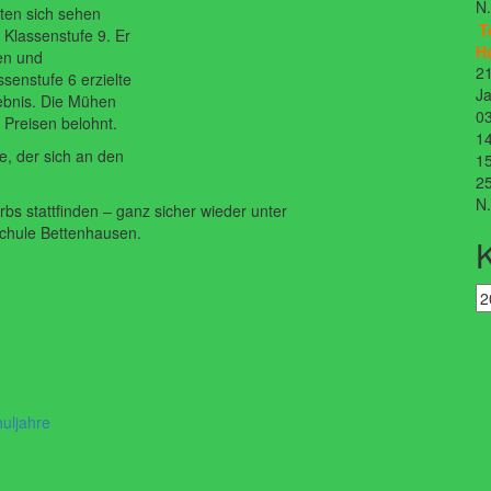
N
ten sich sehen
T
 Klassenstufe 9. Er
H
gen und
21
ssenstufe 6 erzielte
Ja
gebnis. Die Mühen
03
 Preisen belohnt.
14
e, der sich an den
15
25
N
bs stattfinden – ganz sicher wieder unter
schule Bettenhausen.
uljahre