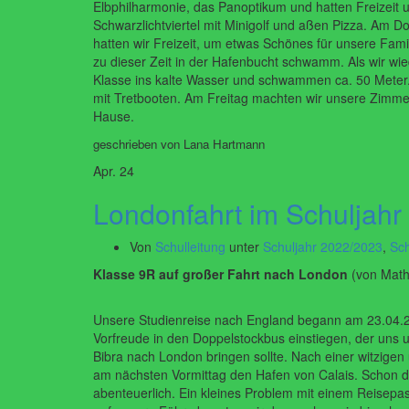
Elbphilharmonie, das Panoptikum und hatten Freizeit
Schwarzlichtviertel mit Minigolf und aßen Pizza. Am 
hatten wir Freizeit, um etwas Schönes für unsere Fami
zu dieser Zeit in der Hafenbucht schwamm. Als wir wi
Klasse ins kalte Wasser und schwammen ca. 50 Meter
mit Tretbooten. Am Freitag machten wir unsere Zimmer
Hause.
geschrieben von Lana Hartmann
Apr.
24
Londonfahrt im Schuljahr
Von
Schulleitung
unter
Schuljahr 2022/2023
,
Sch
Klasse 9R auf großer Fahrt nach London
(von Math
Unsere Studienreise nach England begann am 23.04.20
Vorfreude in den Doppelstockbus einstiegen, der uns 
Bibra nach London bringen sollte.
Nach
einer
witzigen
am
nächsten
Vormittag den Hafen von Calais. Schon
d
abenteuerlich. Ein kleines Problem mit
einem
Reisepa