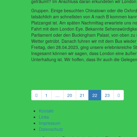
geträumt?
Im
Anschluss
daran
erkundeten
wir
London
Gruppen. Einige besuchten Chinatown oder die Oxford
tatsächlich
am schnellsten von A nach B kommen kann
Platzangst ist.
Am späten Nachmittag erwartete uns noc
Fahrt mit dem London Eye. Bekannte Sehenswürdigke
Parliament oder den Buckingham Palast, von oben zu 
Wetter
getrübt. Danach fuhren wir mit dem Bus wiede
Freitag, den
28.04.2023, ging unsere erlebnisreiche St
Insgesamt
können
wir
sagen,
dass
London
eine
äußer
Unterhaltung ist. Wir hoffen, dass Ihr auch die Gelege
1
…
20
21
22
23
Kontakt
Links
Impressum
Datenschutz