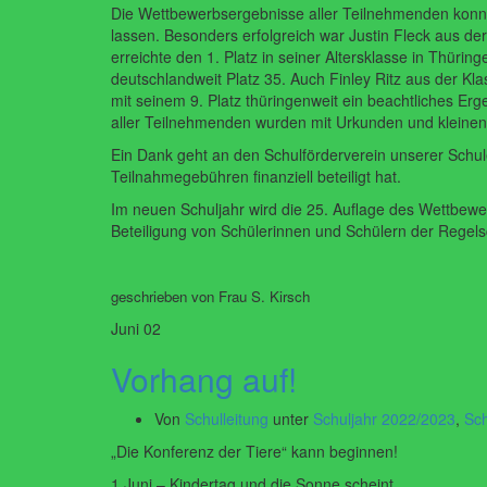
Die Wettbewerbsergebnisse aller Teilnehmenden konn
lassen. Besonders erfolgreich war Justin Fleck aus der
erreichte den 1. Platz in seiner Altersklasse in Thürin
deutschlandweit Platz 35. Auch Finley Ritz aus der Kla
mit seinem 9. Platz thüringenweit ein beachtliches Er
aller Teilnehmenden wurden mit Urkunden und kleinen
Ein Dank geht an den Schulförderverein unserer Schul
Teilnahmegebühren finanziell beteiligt hat.
Im neuen Schuljahr wird die 25. Auflage des Wettbewer
Beteiligung von Schülerinnen und Schülern der Regel
geschrieben von Frau S. Kirsch
Juni
02
Vorhang auf!
Von
Schulleitung
unter
Schuljahr 2022/2023
,
Sch
„Die Konferenz der Tiere“ kann beginnen!
1.Juni – Kindertag und die Sonne scheint.