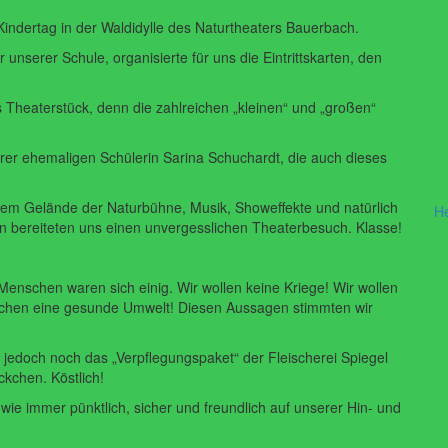
 Kindertag in der Waldidylle des Naturtheaters Bauerbach.
 unserer Schule, organisierte für uns die Eintrittskarten, den
 Theaterstück, denn die zahlreichen „kleinen“ und „großen“
serer ehemaligen Schülerin Sarina Schuchardt, die auch dieses
 dem Gelände der Naturbühne, Musik, Showeffekte und natürlich
H
n bereiteten uns einen unvergesslichen Theaterbesuch. Klasse!
enschen waren sich einig. Wir wollen keine Kriege! Wir wollen
rauchen eine gesunde Umwelt! Diesen Aussagen stimmten wir
s jedoch noch das „Verpflegungspaket“ der Fleischerei Spiegel
kchen. Köstlich!
e immer pünktlich, sicher und freundlich auf unserer Hin- und