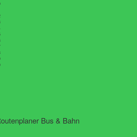
0
1
2
3
4
5
6
7
8
9
0
1
outenplaner Bus & Bahn