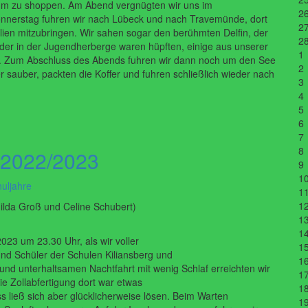
 um zu shoppen. Am Abend vergnügten wir uns im
2
Donnerstag fuhren wir nach Lübeck und nach Travemünde, dort
2
lien mitzubringen. Wir sahen sogar den berühmten Delfin, der
2
eder in der Jugendherberge waren hüpften, einige aus unserer
1
. Zum Abschluss des Abends fuhren wir dann noch um den See
2
 sauber, packten die Koffer und fuhren schließlich wieder nach
3
4
5
6
7
8
 2022/2023
9
1
uljahre
1
1
ilda Groß und Celine Schubert)
1
1
23 um 23.30 Uhr, als wir voller
1
und Schüler der Schulen Kiliansberg und
1
und
unterhaltsamen
Nachtfahrt
mit
wenig
Schlaf
erreichten
wir
1
ie
Zollabfertigung
dort
war
etwas
1
ss
ließ
sich
aber
glücklicherweise
lösen.
Beim
Warten
1