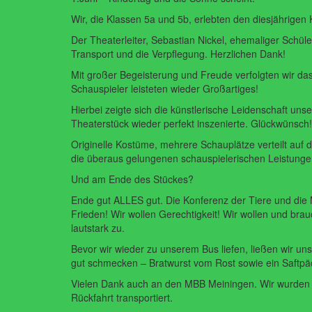
Wir, die Klassen 5a und 5b, erlebten den diesjährigen
Der Theaterleiter, Sebastian Nickel, ehemaliger Schüler
Transport und die Verpflegung. Herzlichen Dank!
Mit großer Begeisterung und Freude verfolgten wir das
Schauspieler leisteten wieder Großartiges!
Hierbei zeigte sich die künstlerische Leidenschaft un
Theaterstück wieder perfekt inszenierte. Glückwünsch!
Originelle Kostüme, mehrere Schauplätze verteilt auf
die überaus gelungenen schauspielerischen Leistunge
Und am Ende des Stückes?
Ende gut ALLES gut. Die Konferenz der Tiere und die M
Frieden! Wir wollen Gerechtigkeit! Wir wollen und b
lautstark zu.
Bevor wir wieder zu unserem Bus liefen, ließen wir un
gut schmecken – Bratwurst vom Rost sowie ein Saftpäc
Vielen Dank auch an den MBB Meiningen. Wir wurden wi
Rückfahrt transportiert.