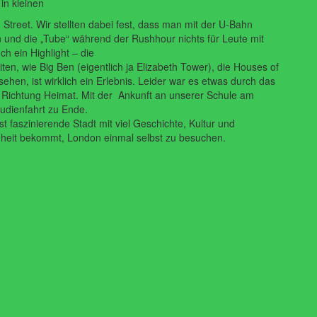
in
kleinen
 Street.
Wir stellten dabei fest, dass man mit der U-Bahn
 und die „Tube“
während der Rushhour nichts für Leute mit
h ein Highlight – die
iten, wie
Big
Ben
(eigentlich
ja
Elizabeth
Tower),
die
Houses
of
sehen, ist
wirklich ein Erlebnis. Leider war es etwas durch das
r Richtung
Heimat. Mit der Ankunft an unserer Schule am
udienfahrt z
u Ende.
st
faszinierende
Stadt
mit
viel
Geschichte,
Kultur
und
nheit
bekommt, London einmal selbst zu besuchen.