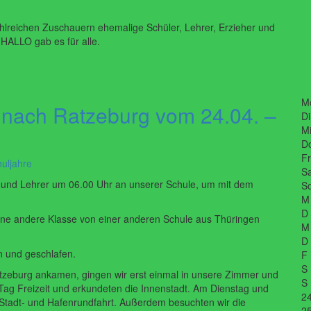
ahlreichen Zuschauern ehemalige Schüler, Lehrer, Erzieher und
HALLO gab es für alle.
M
 nach Ratzeburg vom 24.04. –
Di
Mi
D
Fr
uljahre
Sa
r und Lehrer um 06.00 Uhr an unserer Schule, um mit dem
So
M
D
eine andere Klasse von einer anderen Schule aus Thüringen
M
D
n und geschlafen.
F
S
atzeburg ankamen, gingen wir erst einmal in unsere Zimmer und
S
 Tag Freizeit und erkundeten die Innenstadt. Am Dienstag und
2
Stadt- und Hafenrundfahrt. Außerdem besuchten wir die
2