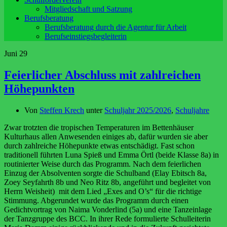
Mitgliedschaft und Satzung
Berufsberatung
Berufsberatung durch die Agentur für Arbeit
Berufseinstiegsbegleiterin
Juni
29
Feierlicher Abschluss mit zahlreichen
Höhepunkten
Von
Steffen Krech
unter
Schuljahr 2025/2026
,
Schuljahre
Zwar trotzten die tropischen Temperaturen im Bettenhäuser
Kulturhaus allen Anwesenden einiges ab, dafür wurden sie aber
durch zahlreiche Höhepunkte etwas entschädigt. Fast schon
traditionell führten Luna Spieß und Emma Örtl (beide Klasse 8a) in
routinierter Weise durch das Programm. Nach dem feierlichen
Einzug der Absolventen sorgte die Schulband (Elay Ebitsch 8a,
Zoey Seyfahrth 8b und Neo Ritz 8b, angeführt und begleitet von
Herrn Weisheit) mit dem Lied „Exes and O’s“ für die richtige
Stimmung. Abgerundet wurde das Programm durch einen
Gedichtvortrag von Naima Vonderlind (5a) und eine Tanzeinlage
der Tanzgruppe des BCC. In ihrer Rede formulierte Schulleiterin