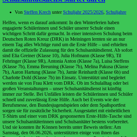
Von
Steffen Krech
unter
Schuljahr 2025/2026
,
Schuljahre
Helfen, wenn es darauf ankommt: In den Winterferien haben
engagierte Schülerinnen und Schüler unserer Schule einen
wichtigen Schritt dafür gemacht. In einer intensiven Schulung beim
Deutschen Roten Kreuz (DRK) in Meiningen lernten sie an nur
einem Tag alles Wichtige rund um die Erste Hilfe – und erhielten
damit die offizielle Zulassung für den Schulsanitätsdienst. Ab sofort
sind Elia Greiner (Klasse 10), Julia Hofmann (Klasse 9R), Til
Fehringer (Klasse 9R), Antonia Anton (Klasse 7a), Luisa Steffens
(Klasse 7b), Emma Breuning (Klasse 7b), Melina Pakusa (Klasse
7b), Aaron Hartung (Klasse 7b), Jamie Reinhardt (Klasse 6b) und
Charlotte Dohl (Klasse 7b) im Einsatz. Unterstützt und begleitet
werden sie von Frau Klett vom DRK. Ob im Schulalltag oder bei
großen Veranstaltungen – unser Schulsanitätsdienst ist künftig
immer zur Stelle. Bei Unfällen leisten die Schülerinnen und Schüler
schnell und zuverlässig Erste Hilfe. Auch bei Events wie der
Berufsmesse, den Bundesjugendspielen oder dem Spaßsportfest
sorgen sie für zusätzliche Sicherheit. Ausgestattet mit einheitlichen
T-Shirts und einer vom DRK gesponserten Erste-Hilfe-Tasche sind
unsere Schulsanitäterinnen und Schulsanitäter bestens vorbereitet.
Und sie konnten ihr Können bereits unter Beweis stellen: Am
Samstag, den 06.06.2026, unterstützten einige von ihnen das