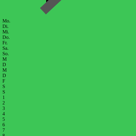
Mo.
Di.
Mi.
Do.
Fr.
Sa.
So.
M
D
M
D
F
S
S
1
2
3
4
5
6
7
8