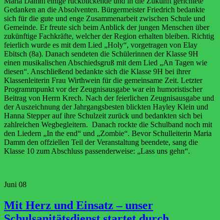
Maria Damm einige rückblickende und in die Zukunft gerichtete
Gedanken an die Absolventen. Bürgermeister Friedrich bedankte
sich für die gute und enge Zusammenarbeit zwischen Schule und
Gemeinde. Er freute sich beim Anblick der jungen Menschen über
zukünftige Fachkräfte, welcher der Region erhalten bleiben. Richtig
feierlich wurde es mit dem Lied „Holy“, vorgetragen von Elay
Ebitsch (8a). Danach sendeten die Schülerinnen der Klasse 9H
einen musikalischen Abschiedsgruß mit dem Lied „An Tagen wie
diesen“. Anschließend bedankte sich die Klasse 9H bei ihrer
Klassenleiterin Frau Wirthwein für die gemeinsame Zeit. Letzter
Programmpunkt vor der Zeugnisausgabe war ein humoristischer
Beitrag von Herrn Krech. Nach der feierlichen Zeugnisausgabe und
der Auszeichnung der Jahrgangsbesten blickten Hayley Klein und
Hanna Stepper auf ihre Schulzeit zurück und bedankten sich bei
zahlreichen Wegbegleitern. Danach rockte die Schulband noch mit
den Liedern „In the end“ und „Zombie“. Bevor Schulleiterin Maria
Damm den offziellen Teil der Veranstaltung beendete, sang die
Klasse 10 zum Abschluss passenderweise: „Lass uns gehn“.
Juni
08
Mit Herz und Einsatz – unser
Schulsanitätsdienst startet durch