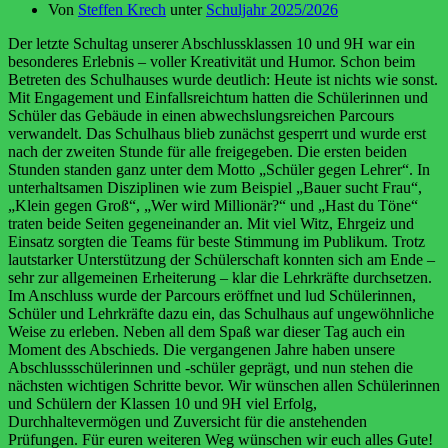
Von
Steffen Krech
unter
Schuljahr 2025/2026
Der letzte Schultag unserer Abschlussklassen 10 und 9H war ein
besonderes Erlebnis – voller Kreativität und Humor. Schon beim
Betreten des Schulhauses wurde deutlich: Heute ist nichts wie sonst.
Mit Engagement und Einfallsreichtum hatten die Schülerinnen und
Schüler das Gebäude in einen abwechslungsreichen Parcours
verwandelt. Das Schulhaus blieb zunächst gesperrt und wurde erst
nach der zweiten Stunde für alle freigegeben. Die ersten beiden
Stunden standen ganz unter dem Motto „Schüler gegen Lehrer“. In
unterhaltsamen Disziplinen wie zum Beispiel „Bauer sucht Frau“,
„Klein gegen Groß“, „Wer wird Millionär?“ und „Hast du Töne“
traten beide Seiten gegeneinander an. Mit viel Witz, Ehrgeiz und
Einsatz sorgten die Teams für beste Stimmung im Publikum. Trotz
lautstarker Unterstützung der Schülerschaft konnten sich am Ende –
sehr zur allgemeinen Erheiterung – klar die Lehrkräfte durchsetzen.
Im Anschluss wurde der Parcours eröffnet und lud Schülerinnen,
Schüler und Lehrkräfte dazu ein, das Schulhaus auf ungewöhnliche
Weise zu erleben. Neben all dem Spaß war dieser Tag auch ein
Moment des Abschieds. Die vergangenen Jahre haben unsere
Abschlussschülerinnen und -schüler geprägt, und nun stehen die
nächsten wichtigen Schritte bevor. Wir wünschen allen Schülerinnen
und Schülern der Klassen 10 und 9H viel Erfolg,
Durchhaltevermögen und Zuversicht für die anstehenden
Prüfungen. Für euren weiteren Weg wünschen wir euch alles Gute!