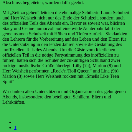
Abschluss begleiteten, wurden dafür geehrt.
Mit „Zeit zu gehen“ leiteten die ehemalige Schülerin Laura Schubert
und Herr Weisheit nicht nur das Ende der Schulzeit, sondern auch
des offiziellen Teils des Abends ein. Bevor es soweit war, blickten
Stacy und Celine humorvoll
auf eine wilde Achterbahnfahrt der
gemeinsamen Schulzeit mit Höhen und Tiefen zurück . Sie dankten
den Lehrern für die Vorbereitung auf das Leben und den Eltern für
die Unterstützung in den letzten Jahren sowie die Gestaltung des
inoffiziellen Teils des Abends.
Um die Gäste vom feierlichen
offiziellen Teil in die nötige Partystimmung des inoffiziellen zu
führen, hatten sich die Schüler der zukünftigen Schulband zwei
rockige musikalische Grüße überlegt. Lilly (7a), Marlon (8) und
Herr Weisheit performten „Rock‘n‘Roll Queen“ und
Lina (9b),
Marlon (8) sowie Herr Weisheit rockten mit „Smells Like Teen
Spirit“.
Wir danken allen Unterstützern und Organisatoren des gelungenen
Abends, insbesondere den beteiligten Schülern, Eltern und
Lehrkräften.
1