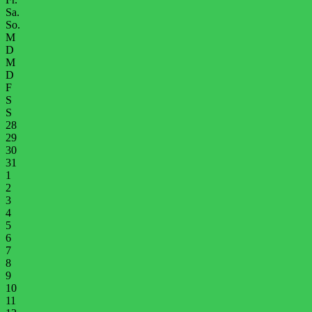
Sa.
So.
M
D
M
D
F
S
S
28
29
30
31
1
2
3
4
5
6
7
8
9
10
11