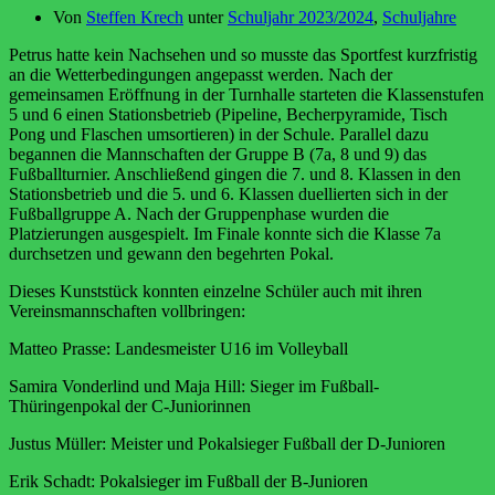
Von
Steffen Krech
unter
Schuljahr 2023/2024
,
Schuljahre
Petrus hatte kein Nachsehen und so musste das Sportfest kurzfristig
an die Wetterbedingungen angepasst werden. Nach der
gemeinsamen Eröffnung in der Turnhalle starteten die Klassenstufen
5 und 6 einen Stationsbetrieb (Pipeline, Becherpyramide, Tisch
Pong und Flaschen umsortieren) in der Schule. Parallel dazu
begannen die Mannschaften der Gruppe B (7a, 8 und 9) das
Fußballturnier. Anschließend gingen die 7. und 8. Klassen in den
Stationsbetrieb und die 5. und 6. Klassen duellierten sich in der
Fußballgruppe A. Nach der Gruppenphase wurden die
Platzierungen ausgespielt. Im Finale konnte sich die Klasse 7a
durchsetzen und gewann den begehrten Pokal.
Dieses Kunststück konnten einzelne Schüler auch mit ihren
Vereinsmannschaften vollbringen:
Matteo Prasse: Landesmeister U16 im Volleyball
Samira Vonderlind und Maja Hill: Sieger im Fußball-
Thüringenpokal der C-Juniorinnen
Justus Müller: Meister und Pokalsieger Fußball der D-Junioren
Erik Schadt: Pokalsieger im Fußball der B-Junioren