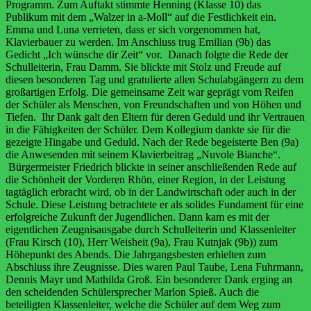
Programm. Zum Auftakt stimmte Henning (Klasse 10) das
Publikum mit dem „Walzer in a-Moll“ auf die Festlichkeit ein.
Emma und Luna verrieten, dass er sich vorgenommen hat,
Klavierbauer zu werden. Im Anschluss trug Emilian (9b) das
Gedicht „Ich wünsche dir Zeit“ vor. Danach folgte die Rede der
Schulleiterin, Frau Damm. Sie blickte mit Stolz und Freude auf
diesen besonderen Tag und gratulierte allen Schulabgängern zu dem
großartigen Erfolg. Die gemeinsame Zeit war geprägt vom Reifen
der Schüler als Menschen, von Freundschaften und von Höhen und
Tiefen. Ihr Dank galt den Eltern für deren Geduld und ihr Vertrauen
in die Fähigkeiten der Schüler. Dem Kollegium dankte sie für die
gezeigte Hingabe und Geduld. Nach der Rede begeisterte Ben (9a)
die Anwesenden mit seinem Klavierbeitrag „Nuvole Bianche“.
Bürgermeister Friedrich
blickte in seiner anschließenden Rede auf
die
Schönheit der Vorderen Rhön, einer Region, in der Leistung
tagtäglich erbracht wird, ob in der Landwirtschaft oder auch in der
Schule. Diese Leistung betrachtete er als solides Fundament für eine
erfolgreiche Zukunft der Jugendlichen. Dann kam es mit der
eigentlichen Zeugnisausgabe durch Schulleiterin und Klassenleiter
(Frau Kirsch (10), Herr Weisheit (9a), Frau Kutnjak (9b)) zum
Höhepunkt des Abends. Die Jahrgangsbesten erhielten zum
Abschluss ihre Zeugnisse. Dies waren Paul Taube, Lena Fuhrmann,
Dennis Mayr und Mathilda Groß. Ein besonderer Dank erging an
den scheidenden Schülersprecher Marlon Spieß. Auch die
beteiligten Klassenleiter, welche die Schüler auf dem Weg zum