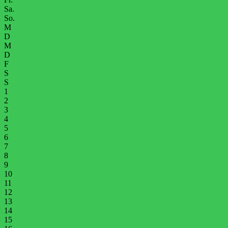
Sa.
So.
M
D
M
D
F
S
S
1
2
3
4
5
6
7
8
9
10
11
12
13
14
15