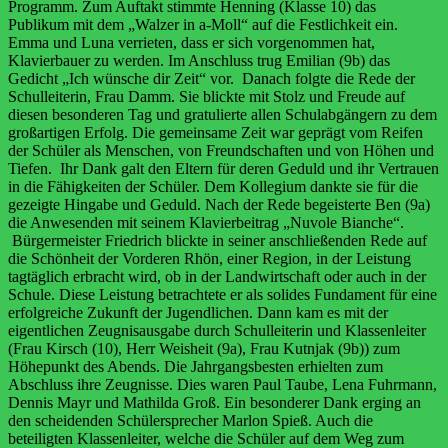
Programm. Zum Auftakt stimmte Henning (Klasse 10) das
Publikum mit dem „Walzer in a-Moll“ auf die Festlichkeit ein.
Emma und Luna verrieten, dass er sich vorgenommen hat,
Klavierbauer zu werden. Im Anschluss trug Emilian (9b) das
Gedicht „Ich wünsche dir Zeit“ vor. Danach folgte die Rede der
Schulleiterin, Frau Damm. Sie blickte mit Stolz und Freude auf
diesen besonderen Tag und gratulierte allen Schulabgängern zu dem
großartigen Erfolg. Die gemeinsame Zeit war geprägt vom Reifen
der Schüler als Menschen, von Freundschaften und von Höhen und
Tiefen. Ihr Dank galt den Eltern für deren Geduld und ihr Vertrauen
in die Fähigkeiten der Schüler. Dem Kollegium dankte sie für die
gezeigte Hingabe und Geduld. Nach der Rede begeisterte Ben (9a)
die Anwesenden mit seinem Klavierbeitrag „Nuvole Bianche“.
Bürgermeister Friedrich
blickte in seiner anschließenden Rede auf
die
Schönheit der Vorderen Rhön, einer Region, in der Leistung
tagtäglich erbracht wird, ob in der Landwirtschaft oder auch in der
Schule. Diese Leistung betrachtete er als solides Fundament für eine
erfolgreiche Zukunft der Jugendlichen. Dann kam es mit der
eigentlichen Zeugnisausgabe durch Schulleiterin und Klassenleiter
(Frau Kirsch (10), Herr Weisheit (9a), Frau Kutnjak (9b)) zum
Höhepunkt des Abends. Die Jahrgangsbesten erhielten zum
Abschluss ihre Zeugnisse. Dies waren Paul Taube, Lena Fuhrmann,
Dennis Mayr und Mathilda Groß. Ein besonderer Dank erging an
den scheidenden Schülersprecher Marlon Spieß. Auch die
beteiligten Klassenleiter, welche die Schüler auf dem Weg zum