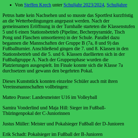
Von
Steffen Krech
unter
Schuljahr 2023/2024
,
Schuljahre
Petrus hatte kein Nachsehen und so musste das Sportfest kurzfristig
an die Wetterbedingungen angepasst werden. Nach der
gemeinsamen Eröffnung in der Turnhalle starteten die Klassenstufen
5 und 6 einen Stationsbetrieb (Pipeline, Becherpyramide, Tisch
Pong und Flaschen umsortieren) in der Schule. Parallel dazu
begannen die Mannschaften der Gruppe B (7a, 8 und 9) das
Fußballturnier. Anschließend gingen die 7. und 8. Klassen in den
Stationsbetrieb und die 5. und 6. Klassen duellierten sich in der
Fußballgruppe A. Nach der Gruppenphase wurden die
Platzierungen ausgespielt. Im Finale konnte sich die Klasse 7a
durchsetzen und gewann den begehrten Pokal.
Dieses Kunststück konnten einzelne Schüler auch mit ihren
Vereinsmannschaften vollbringen:
Matteo Prasse: Landesmeister U16 im Volleyball
Samira Vonderlind und Maja Hill: Sieger im Fußball-
Thüringenpokal der C-Juniorinnen
Justus Müller: Meister und Pokalsieger Fußball der D-Junioren
Erik Schadt: Pokalsieger im Fußball der B-Junioren