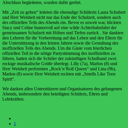
Abschluss begleiteten, wurden dafür geehrt.
Mit „Zeit zu gehen“ leiteten die ehemalige Schülerin Laura Schubert
und Herr Weisheit nicht nur das Ende der Schulzeit, sondern auch
des offiziellen Teils des Abends ein. Bevor es soweit war, blickten
Stacy und Celine humorvoll
auf eine wilde Achterbahnfahrt der
gemeinsamen Schulzeit mit Höhen und Tiefen zurück . Sie dankten
den Lehrern für die Vorbereitung auf das Leben und den Eltern für
die Unterstützung in den letzten Jahren sowie die Gestaltung des
inoffiziellen Teils des Abends.
Um die Gäste vom feierlichen
offiziellen Teil in die nötige Partystimmung des inoffiziellen zu
führen, hatten sich die Schüler der zukünftigen Schulband zwei
rockige musikalische Grüße überlegt. Lilly (7a), Marlon (8) und
Herr Weisheit performten „Rock‘n‘Roll Queen“ und
Lina (9b),
Marlon (8) sowie Herr Weisheit rockten mit „Smells Like Teen
Spirit“.
Wir danken allen Unterstützern und Organisatoren des gelungenen
Abends, insbesondere den beteiligten Schülern, Eltern und
Lehrkräften.
1