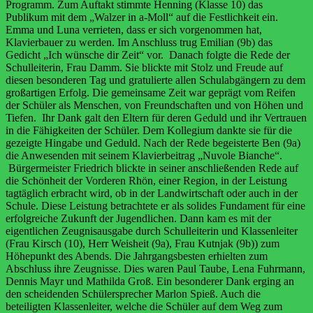
Programm. Zum Auftakt stimmte Henning (Klasse 10) das
Publikum mit dem „Walzer in a-Moll“ auf die Festlichkeit ein.
Emma und Luna verrieten, dass er sich vorgenommen hat,
Klavierbauer zu werden. Im Anschluss trug Emilian (9b) das
Gedicht „Ich wünsche dir Zeit“ vor. Danach folgte die Rede der
Schulleiterin, Frau Damm. Sie blickte mit Stolz und Freude auf
diesen besonderen Tag und gratulierte allen Schulabgängern zu dem
großartigen Erfolg. Die gemeinsame Zeit war geprägt vom Reifen
der Schüler als Menschen, von Freundschaften und von Höhen und
Tiefen. Ihr Dank galt den Eltern für deren Geduld und ihr Vertrauen
in die Fähigkeiten der Schüler. Dem Kollegium dankte sie für die
gezeigte Hingabe und Geduld. Nach der Rede begeisterte Ben (9a)
die Anwesenden mit seinem Klavierbeitrag „Nuvole Bianche“.
Bürgermeister Friedrich
blickte in seiner anschließenden Rede auf
die
Schönheit der Vorderen Rhön, einer Region, in der Leistung
tagtäglich erbracht wird, ob in der Landwirtschaft oder auch in der
Schule. Diese Leistung betrachtete er als solides Fundament für eine
erfolgreiche Zukunft der Jugendlichen. Dann kam es mit der
eigentlichen Zeugnisausgabe durch Schulleiterin und Klassenleiter
(Frau Kirsch (10), Herr Weisheit (9a), Frau Kutnjak (9b)) zum
Höhepunkt des Abends. Die Jahrgangsbesten erhielten zum
Abschluss ihre Zeugnisse. Dies waren Paul Taube, Lena Fuhrmann,
Dennis Mayr und Mathilda Groß. Ein besonderer Dank erging an
den scheidenden Schülersprecher Marlon Spieß. Auch die
beteiligten Klassenleiter, welche die Schüler auf dem Weg zum