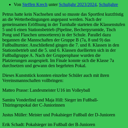
Von
Steffen Krech
unter
Schuljahr 2023/2024
,
Schuljahre
Petrus hatte kein Nachsehen und so musste das Sportfest kurzfristig
an die Wetterbedingungen angepasst werden. Nach der
gemeinsamen Eröffnung in der Turnhalle starteten die Klassenstufen
5 und 6 einen Stationsbetrieb (Pipeline, Becherpyramide, Tisch
Pong und Flaschen umsortieren) in der Schule. Parallel dazu
begannen die Mannschaften der Gruppe B (7a, 8 und 9) das
Fußballturnier. Anschließend gingen die 7. und 8. Klassen in den
Stationsbetrieb und die 5. und 6. Klassen duellierten sich in der
Fußballgruppe A. Nach der Gruppenphase wurden die
Platzierungen ausgespielt. Im Finale konnte sich die Klasse 7a
durchsetzen und gewann den begehrten Pokal.
Dieses Kunststück konnten einzelne Schüler auch mit ihren
Vereinsmannschaften vollbringen:
Matteo Prasse: Landesmeister U16 im Volleyball
Samira Vonderlind und Maja Hill: Sieger im Fußball-
Thüringenpokal der C-Juniorinnen
Justus Müller: Meister und Pokalsieger Fußball der D-Junioren
Erik Schadt: Pokalsieger im Fußball der B-Junioren