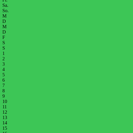
Sa.
So.
M
D
M
D
F
S
S
1
2
3
4
5
6
7
8
9
10
11
12
13
14
15