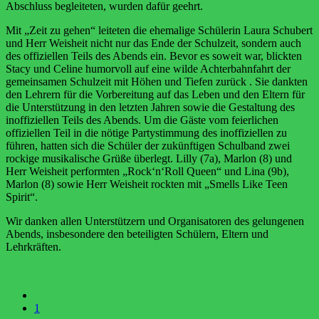
Abschluss begleiteten, wurden dafür geehrt.
Mit „Zeit zu gehen“ leiteten die ehemalige Schülerin Laura Schubert
und Herr Weisheit nicht nur das Ende der Schulzeit, sondern auch
des offiziellen Teils des Abends ein. Bevor es soweit war, blickten
Stacy und Celine humorvoll
auf eine wilde Achterbahnfahrt der
gemeinsamen Schulzeit mit Höhen und Tiefen zurück . Sie dankten
den Lehrern für die Vorbereitung auf das Leben und den Eltern für
die Unterstützung in den letzten Jahren sowie die Gestaltung des
inoffiziellen Teils des Abends.
Um die Gäste vom feierlichen
offiziellen Teil in die nötige Partystimmung des inoffiziellen zu
führen, hatten sich die Schüler der zukünftigen Schulband zwei
rockige musikalische Grüße überlegt. Lilly (7a), Marlon (8) und
Herr Weisheit performten „Rock‘n‘Roll Queen“ und
Lina (9b),
Marlon (8) sowie Herr Weisheit rockten mit „Smells Like Teen
Spirit“.
Wir danken allen Unterstützern und Organisatoren des gelungenen
Abends, insbesondere den beteiligten Schülern, Eltern und
Lehrkräften.
1