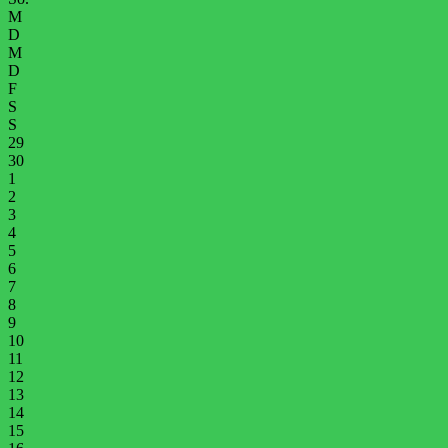
M
D
M
D
F
S
S
29
30
1
2
3
4
5
6
7
8
9
10
11
12
13
14
15