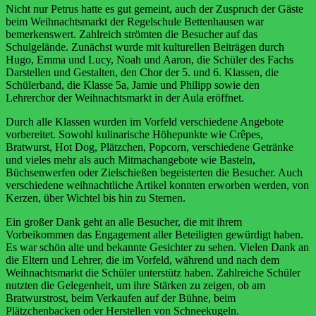
Nicht nur Petrus hatte es gut gemeint, auch der Zuspruch der Gäste
beim Weihnachtsmarkt der Regelschule Bettenhausen war
bemerkenswert. Zahlreich strömten die Besucher auf das
Schulgelände. Zunächst wurde mit kulturellen Beiträgen durch
Hugo, Emma und Lucy, Noah und Aaron, die Schüler des Fachs
Darstellen und Gestalten, den Chor der 5. und 6. Klassen, die
Schülerband, die Klasse 5a, Jamie und Philipp sowie den
Lehrerchor der Weihnachtsmarkt in der Aula eröffnet.
Durch alle Klassen wurden im Vorfeld verschiedene Angebote
vorbereitet. Sowohl kulinarische Höhepunkte wie Crêpes,
Bratwurst, Hot Dog, Plätzchen, Popcorn, verschiedene Getränke
und vieles mehr als auch Mitmachangebote wie Basteln,
Büchsenwerfen oder Zielschießen begeisterten die Besucher. Auch
verschiedene weihnachtliche Artikel konnten erworben werden, von
Kerzen, über Wichtel bis hin zu Sternen.
Ein großer Dank geht an alle Besucher, die mit ihrem
Vorbeikommen das Engagement aller Beteiligten gewürdigt haben.
Es war schön alte und bekannte Gesichter zu sehen. Vielen Dank an
die Eltern und Lehrer, die im Vorfeld, während und nach dem
Weihnachtsmarkt die Schüler unterstütz haben. Zahlreiche Schüler
nutzten die Gelegenheit, um ihre Stärken zu zeigen, ob am
Bratwurstrost, beim Verkaufen auf der Bühne, beim
Plätzchenbacken oder Herstellen von Schneekugeln.