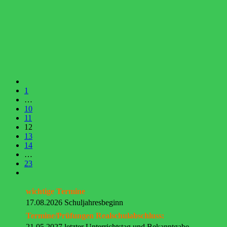
1
…
10
11
12
13
14
…
23
wichtige Termine
17.08.2026 Schuljahresbeginn
Termine/Prüfungen Realschulabschluss:
21.05.2027 letzter Unterrichtstag und Bekanntgabe