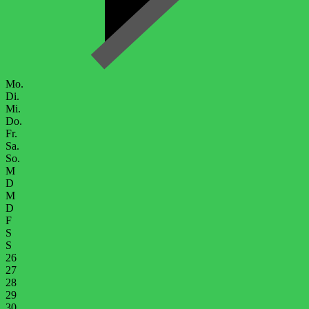
Mo.
Di.
Mi.
Do.
Fr.
Sa.
So.
M
D
M
D
F
S
S
26
27
28
29
30