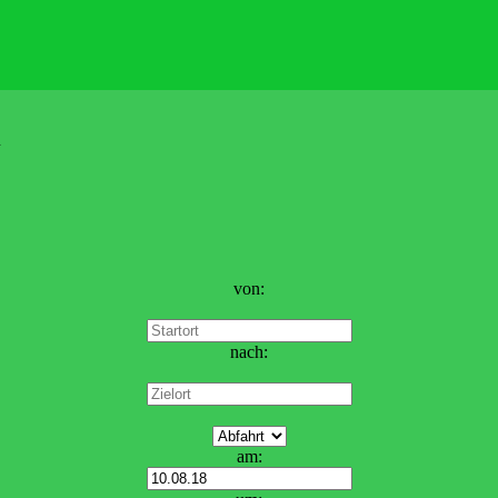
n
von:
nach:
am: