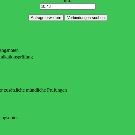
um:
gangsnoten
nikationsprüfung
er zusätzliche mündliche Prüfungen
:
gangsnoten