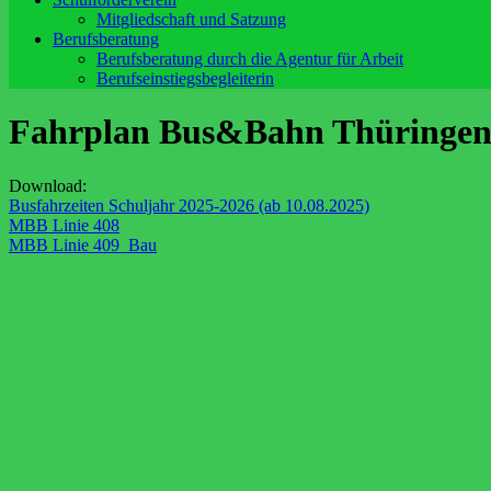
Mitgliedschaft und Satzung
Berufsberatung
Berufsberatung durch die Agentur für Arbeit
Berufseinstiegsbegleiterin
Fahrplan Bus&Bahn Thüringe
Download:
Busfahrzeiten Schuljahr 2025-2026 (ab 10.08.2025)
MBB Linie 408
MBB Linie 409_Bau