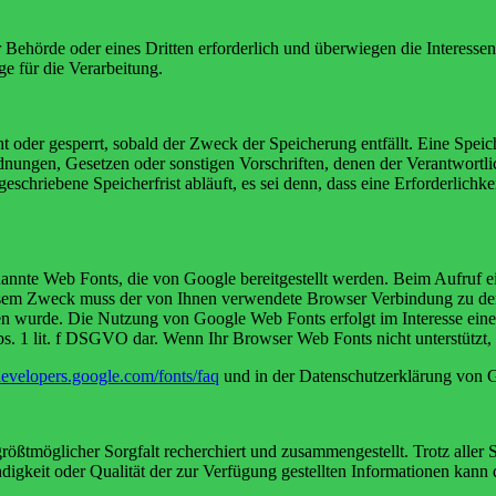
er Behörde oder eines Dritten erforderlich und überwiegen die Interess
ge für die Verarbeitung.
 oder gesperrt, sobald der Zweck der Speicherung entfällt. Eine Speic
dnungen, Gesetzen oder sonstigen Vorschriften, denen der Verantwortl
chriebene Speicherfrist abläuft, es sei denn, dass eine Erforderlichke
enannte Web Fonts, die von Google bereitgestellt werden. Beim Aufruf e
iesem Zweck muss der von Ihnen verwendete Browser Verbindung zu d
en wurde. Die Nutzung von Google Web Fonts erfolgt im Interesse eine
 Abs. 1 lit. f DSGVO dar. Wenn Ihr Browser Web Fonts nicht unterstützt
/developers.google.com/fonts/faq
und in der Datenschutzerklärung von 
rößtmöglicher Sorgfalt recherchiert und zusammengestellt. Trotz aller 
ständigkeit oder Qualität der zur Verfügung gestellten Informationen ka