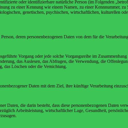
tifizierte oder identifizierbare natürliche Person (im Folgenden „betrof
uordnung zu einer Kennung wie einem Namen, zu einer Kennnummer, zu 
ischen, genetischen, psychischen, wirtschaftlichen, kulturellen oder so
liche Person, deren personenbezogenen Daten von dem für die Verarbeitun
en ausgeführte Vorgang oder jede solche Vorgangsreihe im Zusammenhang
nderung, das Auslesen, das Abfragen, die Verwendung, die Offenlegun
g, das Löschen oder die Vernichtung.
sonenbezogener Daten mit dem Ziel, ihre künftige Verarbeitung einzus
gener Daten, die darin besteht, dass diese personenbezogenen Daten ve
üglich Arbeitsleistung, wirtschaftlicher Lage, Gesundheit, persönlicher
rzusagen.