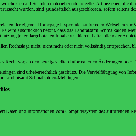
che sich auf Schäden materieller oder ideeller Art beziehen, die dur
verursacht wurden, sind grundsätzlich ausgeschlossen, sofern seitens
eichen der eigenen Homepage Hyperlinks zu fremden Webseiten zur Ver
s wird ausdrücklich betont, dass das Landratsamt Schmalkalden-Meinin
utzung jener dargebotenen Inhalte resultieren, haftet allein der Anbiet
llen Rechtslage nicht, nicht mehr oder nicht vollständig entsprechen, b
as Recht vor, an den bereitgestellten Informationen Änderungen ode
ningen sind urheberrechtlich geschützt. Die Vervielfältigung von In
vom Landratsamt Schmalkalden-Meiningen.
iles
tisiert Daten und Informationen vom Computersystem des aufrufenden Re