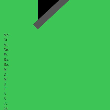
Mo.
Di.
Mi.
Do.
Fr.
Sa.
So.
M
D
M
D
F
S
S
27
28