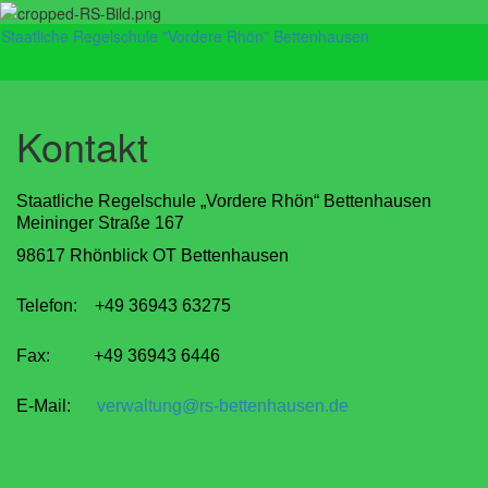
Staatliche Regelschule "Vordere Rhön" Bettenhausen
Navig
umsch
Kontakt
Staatliche Regelschule „Vordere Rhön“ Bettenhausen
Meininger Straße 167
98617 Rhönblick OT Bettenhausen
Telefon: +49 36943 63275
Fax: +49 36943 6446
E-Mail:
verwaltung@rs-bettenhausen.de