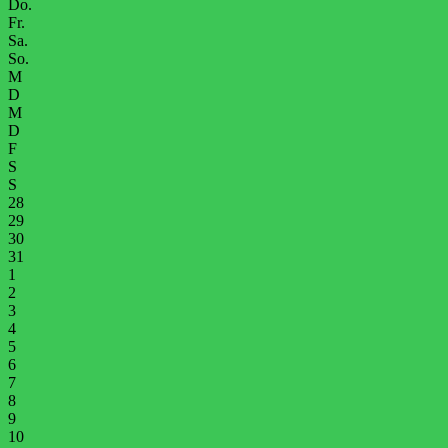
Do.
Fr.
Sa.
So.
M
D
M
D
F
S
S
28
29
30
31
1
2
3
4
5
6
7
8
9
10