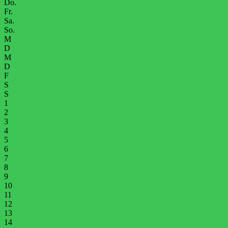
Do.
Fr.
Sa.
So.
M
D
M
D
F
S
S
1
2
3
4
5
6
7
8
9
10
11
12
13
14