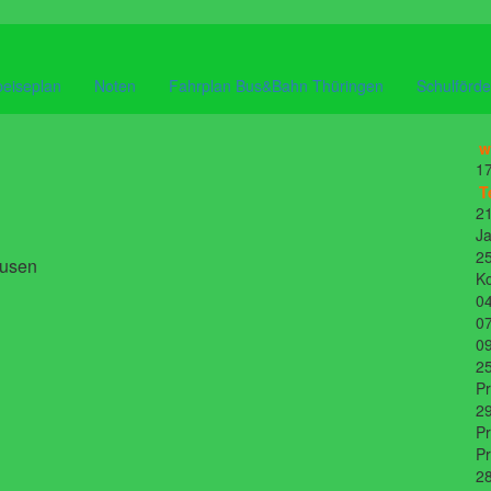
eiseplan
Noten
Fahrplan Bus&Bahn Thüringen
Schulförde
w
17
T
21
Ja
25
ausen
K
04
07
09
25
P
29
Pr
P
28