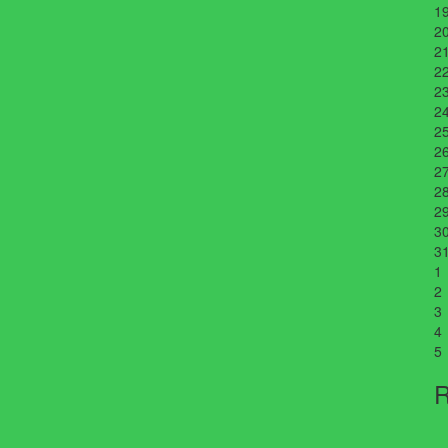
1
2
2
2
2
2
2
2
2
2
2
3
3
1
2
3
4
5
R