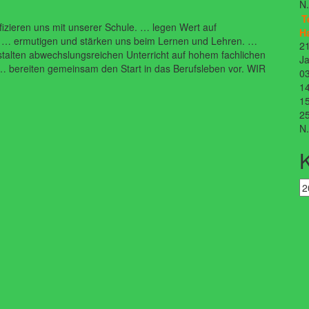
N
T
ieren uns mit unserer Schule. … legen Wert auf
H
 … ermutigen und stärken uns beim Lernen und Lehren. …
21
talten abwechslungsreichen Unterricht auf hohem fachlichen
Ja
… bereiten gemeinsam den Start in das Berufsleben vor. WIR
03
14
15
25
N