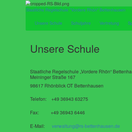
Staatliche Regelschule "Vordere Rhön" Bettenhausen
Unsere Schule
Schuljahre
Vertretung
Sp
Unsere Schule
Staatliche Regelschule „Vordere Rhön“ Bettenh
Meininger Straße 167
98617 Rhönblick OT Bettenhausen
Telefon: +49 36943 63275
Fax: +49 36943 6446
E-Mail:
verwaltung@rs-bettenhausen.de