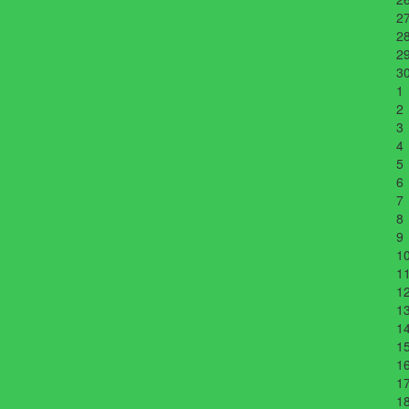
2
2
2
3
1
2
3
4
5
6
7
8
9
1
1
1
1
1
1
1
1
1