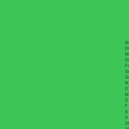
M
Di
Mi
D
Fr
Sa
So
M
D
M
D
F
S
S
2
2