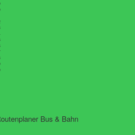
9
0
1
2
3
4
5
6
7
8
9
0
1
outenplaner Bus & Bahn