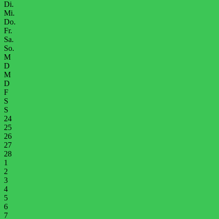
Di.
Mi.
Do.
Fr.
Sa.
So.
M
D
M
D
F
S
S
24
25
26
27
28
1
2
3
4
5
6
7