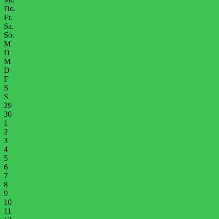
Do.
Fr.
Sa.
So.
M
D
M
D
F
S
S
29
30
1
2
3
4
5
6
7
8
9
10
11