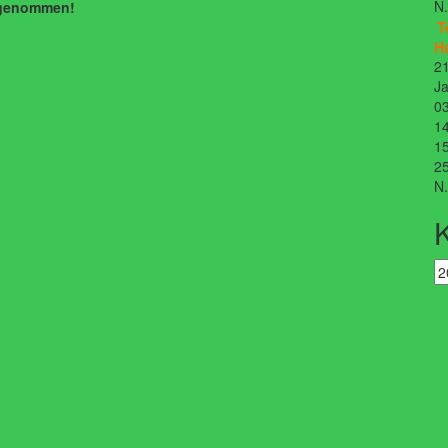
N
angenommen!
T
H
21
Ja
03
14
15
25
N