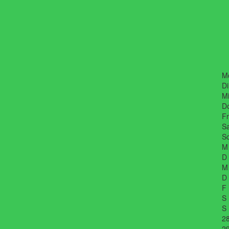
M
Di
Mi
D
Fr
Sa
So
M
D
M
D
F
S
S
2
2