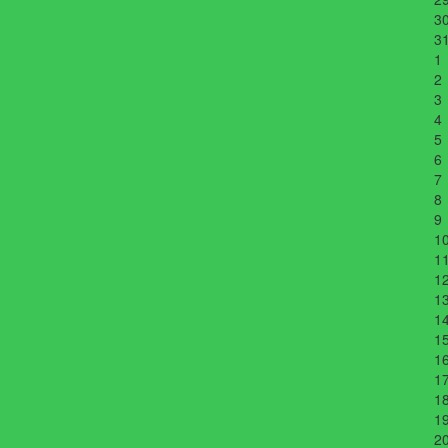
3
3
1
2
3
4
5
6
7
8
9
1
1
1
1
1
1
1
1
1
1
2