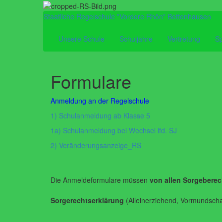
Staatliche Regelschule "Vordere Rhön" Bettenhausen
Unsere Schule
Schuljahre
Vertretung
Sp
Formulare
Anmeldung an der Regelschule
1) Schulanmeldung ab Klasse 5
1a) Schulanmeldung bei Wechsel lfd. SJ
2) Veränderungsanzeige_RS
Die Anmeldeformulare müssen
von allen Sorgeberec
Sorgerechtserklärung
(Alleinerziehend, Vormundscha