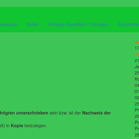
eiseplan
Noten
Fahrplan Bus&Bahn Thüringen
Schulförde
w
17
T
21
Ja
25
K
04
07
09
25
P
htigten unterschrieben
sein bzw. ist der
Nachweis der
29
Pr
ft) in
Kopie
beizulegen.
P
28