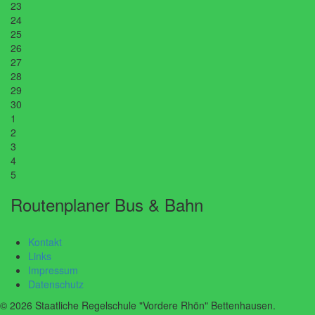
23
24
25
26
27
28
29
30
1
2
3
4
5
Routenplaner Bus & Bahn
Kontakt
Links
Impressum
Datenschutz
© 2026 Staatliche Regelschule "Vordere Rhön" Bettenhausen.