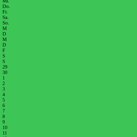
Mi.
Do.
Fr.
Sa.
So.
M
D
M
D
F
S
S
29
30
1
2
3
4
5
6
7
8
9
10
11