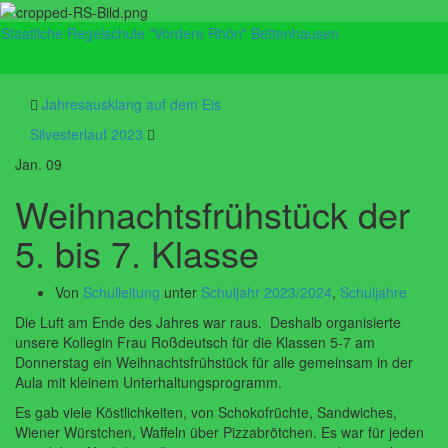
Staatliche Regelschule "Vordere Rhön" Bettenhausen
Navig
umsch
Jahresausklang auf dem Eis
Silvesterlauf 2023
Jan.
09
Weihnachtsfrühstück der
5. bis 7. Klasse
Von
Schulleitung
unter
Schuljahr 2023/2024
,
Schuljahre
Die Luft am Ende des Jahres war raus. Deshalb organisierte
unsere Kollegin Frau Roßdeutsch für die Klassen 5-7 am
Donnerstag ein Weihnachtsfrühstück für alle gemeinsam in der
Aula mit kleinem Unterhaltungsprogramm.
Es gab viele Köstlichkeiten, von Schokofrüchte, Sandwiches,
Wiener Würstchen, Waffeln über Pizzabrötchen. Es war für jeden