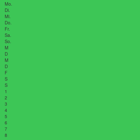
Mo.
Di.
Mi.
Do.
Fr.
Sa.
So.
M
D
M
D
F
S
S
1
2
3
4
5
6
7
8