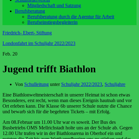
Mitgliedschaft und Satzung
Berufsberatung
Berufsberatung durch die Agentur für Arbeit
Berufseinstiegsbegleiterin
Friedrich- Ebert- Stiftung
Londonfahrt im Schuljahr 2022/2023
Feb.
20
Jugend trifft Biathlon
Von
Schulleitung
unter
Schuljahr 2022/2023
,
Schuljahre
Eine Biathlonweltmeisterschaft in unserer Heimat ist schon etwas
Besonderes, erst recht, wenn man dieses Ereignis hautnah und vor
Ort erleben kann. Die Klasse 6b unserer Schule nutzte die Chance
und bewarb sich für die begehrten Tickets – mit Erfolg.
Am 08.Februar um 11.00 Uhr war es soweit. Der Bus des
Busbetriebs OMS Mellrichstadt holte uns an der Schule ab. Gegen
12.00 Uhr trafen wir in der Biathlonarena in Oberhof ein und
nutzten die Zeit bis zum Wettkampfbeginn uns zu stärken und das