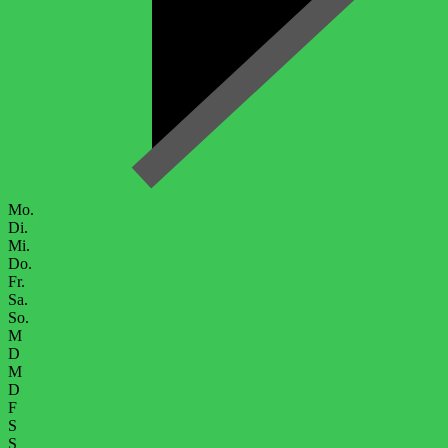
Mo.
Di.
Mi.
Do.
Fr.
Sa.
So.
M
D
M
D
F
S
S