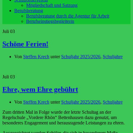
Mitgliedschaft und Satzung
Berufsberatung
Berufsberatung durch die Agentur für Arbeit
Berufseinstiegsbegleiterin
Juli
03
Schöne Ferien!
Von
Steffen Krech
unter
Schuljahr 2025/2026
,
Schuljahre
Juli
03
Ehre, wem Ehre gebührt
Von
Steffen Krech
unter
Schuljahr 2025/2026
,
Schuljahre
Zum dritten Mal in Folge wurde der letzte Schultag an der
Regelschule „Vordere Rhön“ Bettenhausen dazu genutzt, um
besonderes Engagement und herausragende Leistungen zu ehren.
Ausgezeichnet wurden Schüler, die sich in besonderem Maße