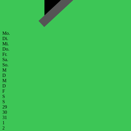
Mo.
Di.
Mi.
Do.
Fr.
Sa.
So.
M
D
M
D
F
S
S
29
30
31
1
2