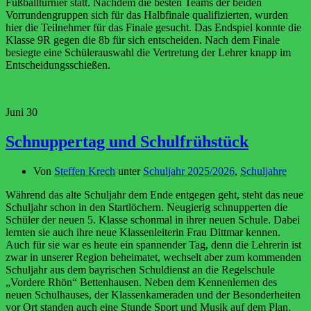
Fußballturnier statt. Nachdem die besten Teams der beiden
Vorrundengruppen sich für das Halbfinale qualifizierten, wurden
hier die Teilnehmer für das Finale gesucht. Das Endspiel konnte die
Klasse 9R gegen die 8b für sich entscheiden. Nach dem Finale
besiegte eine Schülerauswahl die Vertretung der Lehrer knapp im
Entscheidungsschießen.
Juni
30
Schnuppertag und Schulfrühstück
Von
Steffen Krech
unter
Schuljahr 2025/2026
,
Schuljahre
Während das alte Schuljahr dem Ende entgegen geht, steht das neue
Schuljahr schon in den Startlöchern. Neugierig schnupperten die
Schüler der neuen 5. Klasse schonmal in ihrer neuen Schule. Dabei
lernten sie auch ihre neue Klassenleiterin Frau Dittmar kennen.
Auch für sie war es heute ein spannender Tag, denn die Lehrerin ist
zwar in unserer Region beheimatet, wechselt aber zum kommenden
Schuljahr aus dem bayrischen Schuldienst an die Regelschule
„Vordere Rhön“ Bettenhausen. Neben dem Kennenlernen des
neuen Schulhauses, der Klassenkameraden und der Besonderheiten
vor Ort standen auch eine Stunde Sport und Musik auf dem Plan.