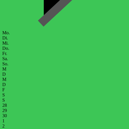
Mo.
Di.
Mi.
Do.
Fr.
Sa.
So.
M
D
M
D
F
S
S
28
29
30
1
2