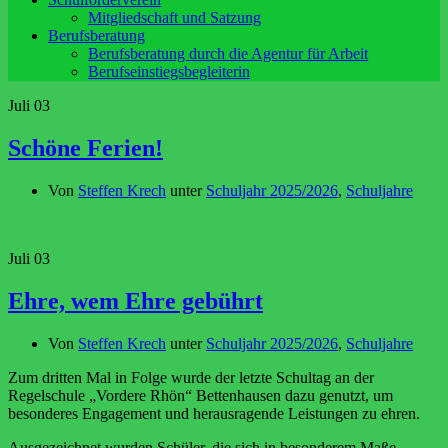
Mitgliedschaft und Satzung
Berufsberatung
Berufsberatung durch die Agentur für Arbeit
Berufseinstiegsbegleiterin
Juli
03
Schöne Ferien!
Von
Steffen Krech
unter
Schuljahr 2025/2026
,
Schuljahre
Juli
03
Ehre, wem Ehre gebührt
Von
Steffen Krech
unter
Schuljahr 2025/2026
,
Schuljahre
Zum dritten Mal in Folge wurde der letzte Schultag an der
Regelschule „Vordere Rhön“ Bettenhausen dazu genutzt, um
besonderes Engagement und herausragende Leistungen zu ehren.
Ausgezeichnet wurden Schüler, die sich in besonderem Maße