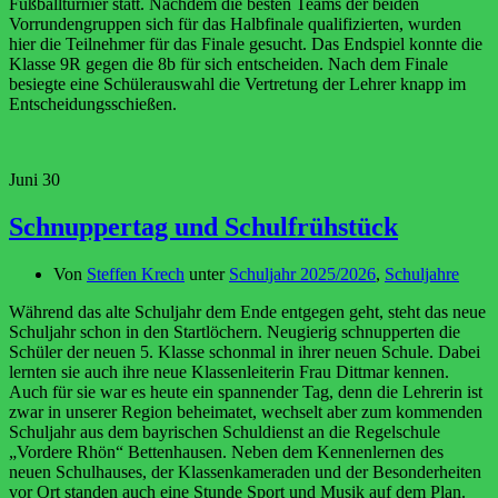
Fußballturnier statt. Nachdem die besten Teams der beiden
Vorrundengruppen sich für das Halbfinale qualifizierten, wurden
hier die Teilnehmer für das Finale gesucht. Das Endspiel konnte die
Klasse 9R gegen die 8b für sich entscheiden. Nach dem Finale
besiegte eine Schülerauswahl die Vertretung der Lehrer knapp im
Entscheidungsschießen.
Juni
30
Schnuppertag und Schulfrühstück
Von
Steffen Krech
unter
Schuljahr 2025/2026
,
Schuljahre
Während das alte Schuljahr dem Ende entgegen geht, steht das neue
Schuljahr schon in den Startlöchern. Neugierig schnupperten die
Schüler der neuen 5. Klasse schonmal in ihrer neuen Schule. Dabei
lernten sie auch ihre neue Klassenleiterin Frau Dittmar kennen.
Auch für sie war es heute ein spannender Tag, denn die Lehrerin ist
zwar in unserer Region beheimatet, wechselt aber zum kommenden
Schuljahr aus dem bayrischen Schuldienst an die Regelschule
„Vordere Rhön“ Bettenhausen. Neben dem Kennenlernen des
neuen Schulhauses, der Klassenkameraden und der Besonderheiten
vor Ort standen auch eine Stunde Sport und Musik auf dem Plan.