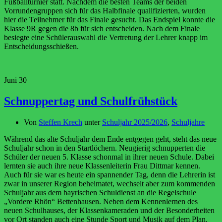
Fußballturnier statt. Nachdem die besten Teams der beiden
Vorrundengruppen sich für das Halbfinale qualifizierten, wurden
hier die Teilnehmer für das Finale gesucht. Das Endspiel konnte die
Klasse 9R gegen die 8b für sich entscheiden. Nach dem Finale
besiegte eine Schülerauswahl die Vertretung der Lehrer knapp im
Entscheidungsschießen.
Juni
30
Schnuppertag und Schulfrühstück
Von
Steffen Krech
unter
Schuljahr 2025/2026
,
Schuljahre
Während das alte Schuljahr dem Ende entgegen geht, steht das neue
Schuljahr schon in den Startlöchern. Neugierig schnupperten die
Schüler der neuen 5. Klasse schonmal in ihrer neuen Schule. Dabei
lernten sie auch ihre neue Klassenleiterin Frau Dittmar kennen.
Auch für sie war es heute ein spannender Tag, denn die Lehrerin ist
zwar in unserer Region beheimatet, wechselt aber zum kommenden
Schuljahr aus dem bayrischen Schuldienst an die Regelschule
„Vordere Rhön“ Bettenhausen. Neben dem Kennenlernen des
neuen Schulhauses, der Klassenkameraden und der Besonderheiten
vor Ort standen auch eine Stunde Sport und Musik auf dem Plan.