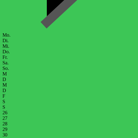
Mo.
Di.
Mi.
Do.
Fr.
Sa.
So.
M
D
M
D
F
S
S
26
27
28
29
30