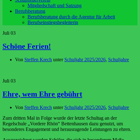
Mitgliedschaft und Satzung
Berufsberatung
Berufsberatung durch die Agentur für Arbeit
Berufseinstiegsbegleiterin
Juli
03
Schöne Ferien!
Von
Steffen Krech
unter
Schuljahr 2025/2026
,
Schuljahre
Juli
03
Ehre, wem Ehre gebührt
Von
Steffen Krech
unter
Schuljahr 2025/2026
,
Schuljahre
Zum dritten Mal in Folge wurde der letzte Schultag an der
Regelschule „Vordere Rhön“ Bettenhausen dazu genutzt, um
besonderes Engagement und herausragende Leistungen zu ehren.
Ausgezeichnet wurden Schüler, die sich in besonderem Maße