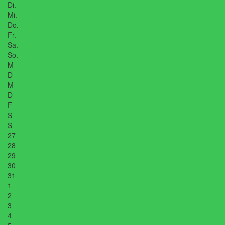
Di.
Mi.
Do.
Fr.
Sa.
So.
M
D
M
D
F
S
S
27
28
29
30
31
1
2
3
4