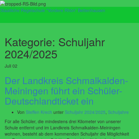
Staatliche Regelschule "Vordere Rhön" Bettenhausen
Navig
umsch
Kategorie:
Schuljahr
2024/2025
Juli
02
Der Landkreis Schmalkalden-
Meiningen führt ein Schüler-
Deutschlandticket ein
Von
Steffen Krech
unter
Schuljahr 2024/2025
,
Schuljahre
Für alle Schüler, die mindestens drei Kilometer von unserer
Schule entfernt und im Landkreis Schmalkalden-Meiningen
wohnen, besteht ab dem kommenden Schuljahr die Möglichkeit