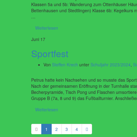
Klassen 5a und 5b: Wanderung zum Ottenhäuser Häus
Bettenhausen und Stedtlingen) Klasse 6b: Kegelkurs 
…
Weiterlesen
Juni
17
Sportfest
Von
Steffen Krech
unter
Schuljahr 2023/2024
,
S
Petrus hatte kein Nachsehen und so musste das Sportf
Nach der gemeinsamen Eröffnung in der Turnhalle start
Becherpyramide, Tisch Pong und Flaschen umsortieren
Gruppe B (7a, 8 und 9) das Fußballturnier. Anschließ
Weiterlesen
1
2
3
4