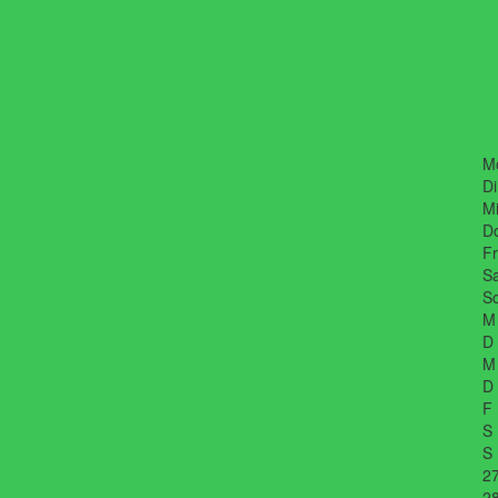
M
Di
Mi
D
Fr
Sa
So
M
D
M
D
F
S
S
2
2