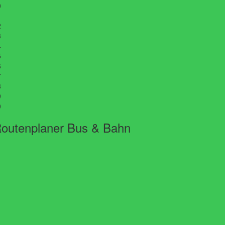
0
1
2
3
4
5
6
7
8
9
0
outenplaner Bus & Bahn