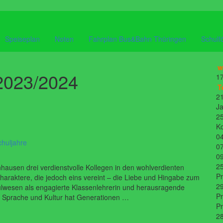
Speiseplan
Noten
Fahrplan Bus&Bahn Thüringen
Schulf
w
 2023/2024
17
T
21
Ja
25
K
04
chuljahre
07
09
25
ausen drei verdienstvolle Kollegen in den wohlverdienten
P
haraktere, die jedoch eins vereint – die Liebe und Hingabe zum
29
lwesen als engagierte Klassenlehrerin und herausragende
Pr
che Sprache und Kultur hat Generationen …
P
28