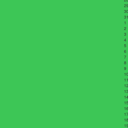
2
3
3
1
2
3
4
5
6
7
8
9
1
1
1
1
1
1
1
1
1
1