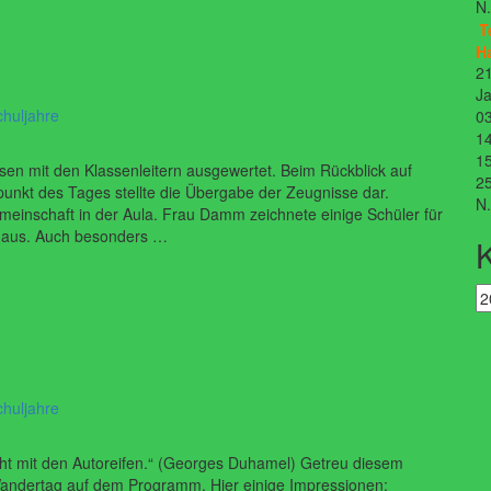
N
T
H
21
Ja
chuljahre
03
14
15
sen mit den Klassenleitern ausgewertet. Beim Rückblick auf
25
unkt des Tages stellte die Übergabe der Zeugnisse dar.
N
einschaft in der Aula. Frau Damm zeichnete einige Schüler für
e aus. Auch besonders …
chuljahre
cht mit den Autoreifen.“ (Georges Duhamel) Getreu diesem
Wandertag auf dem Programm. Hier einige Impressionen: