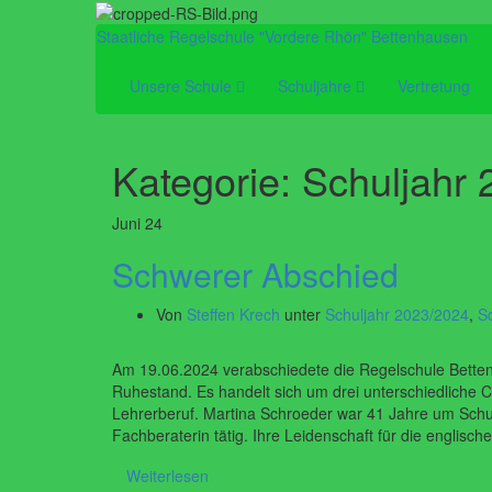
Staatliche Regelschule "Vordere Rhön" Bettenhausen
Unsere Schule
Schuljahre
Vertretung
Kategorie:
Schuljahr
Juni
24
Schwerer Abschied
Von
Steffen Krech
unter
Schuljahr 2023/2024
,
S
Am 19.06.2024 verabschiedete die Regelschule Bettenh
Ruhestand. Es handelt sich um drei unterschiedliche C
Lehrerberuf. Martina Schroeder war 41 Jahre um Schu
Fachberaterin tätig. Ihre Leidenschaft für die englis
Weiterlesen