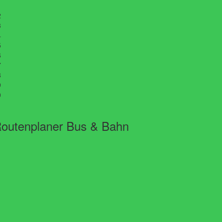
1
2
3
4
5
6
7
8
9
0
1
outenplaner Bus & Bahn