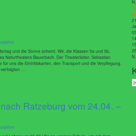
N
T
H
21
Ja
03
14
uljahre
15
25
dertag und die Sonne scheint. Wir, die Klassen 5a und 5b,
N
des Naturtheaters Bauerbach. Der Theaterleiter, Sebastian
 für uns die Eintrittskarten, den Transport und die Verpflegung.
 verfolgten …
 nach Ratzeburg vom 24.04. –
uljahre