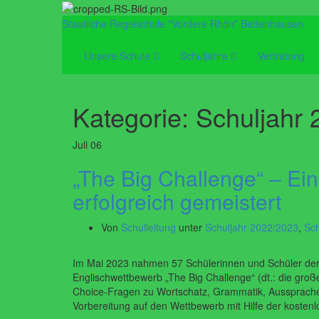
Staatliche Regelschule "Vordere Rhön" Bettenhausen
Unsere Schule
Schuljahre
Vertretung
Kategorie:
Schuljahr
Juli
06
„The Big Challenge“ – Ei
erfolgreich gemeistert
Von
Schulleitung
unter
Schuljahr 2022/2023
,
Sch
Im Mai 2023 nahmen 57 Schülerinnen und Schüler de
Englischwettbewerb „The Big Challenge“ (dt.: die große 
Choice-Fragen zu Wortschatz, Grammatik, Aussprache
Vorbereitung auf den Wettbewerb mit Hilfe der koste