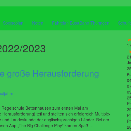
Speiseplan
Noten
Fahrplan Bus&Bahn Thüringen
Schulf
w
 2022/2023
17
T
21
Ja
25
ne große Herausforderung
K
04
07
09
uljahre
25
P
r Regelschule Bettenhausen zum ersten Mal am
29
Herausforderung) teil und stellten sich erfolgreich Multiple-
Pr
 und Landeskunde der englischsprachigen Länder. Bei der
P
nlosen App „The Big Challenge Play“ kamen Spaß …
28