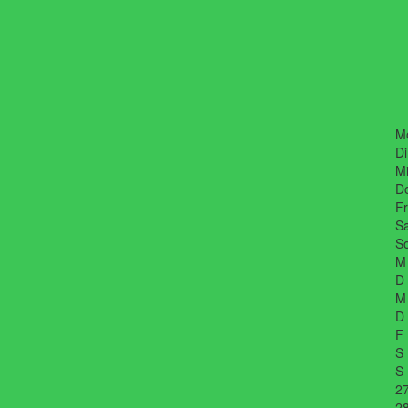
M
Di
Mi
D
Fr
Sa
So
M
D
M
D
F
S
S
2
2