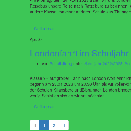
Am Montag, dem 24. April 2023 trafen wir uns Schüle
Reisebus unsere Reise nach Ratzeburg zu beginnen. W
andere Klasse von einer anderen Schule aus Thüring
…
Weiterlesen
Apr.
24
Londonfahrt im Schuljahr
Von
Schulleitung
unter
Schuljahr 2022/2023
,
Sch
Klasse 9R auf großer Fahrt nach London (von Mathild
begann am 23.04.2023 um 23.30 Uhr, als wir vollerVor
der Schulen Kiliansberg undBibra nach London bringen 
wenig Schlaf erreichten wir am nächsten …
Weiterlesen
1
2