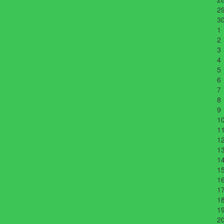
2
3
1
2
3
4
5
6
7
8
9
1
1
1
1
1
1
1
1
1
1
2