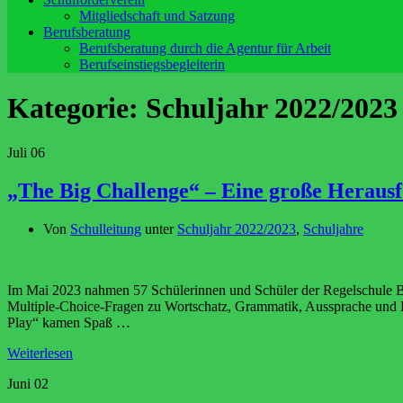
Mitgliedschaft und Satzung
Berufsberatung
Berufsberatung durch die Agentur für Arbeit
Berufseinstiegsbegleiterin
Kategorie:
Schuljahr 2022/2023
Juli
06
„The Big Challenge“ – Eine große Herausf
Von
Schulleitung
unter
Schuljahr 2022/2023
,
Schuljahre
Im Mai 2023 nahmen 57 Schülerinnen und Schüler der Regelschule Bet
Multiple-Choice-Fragen zu Wortschatz, Grammatik, Aussprache und L
Play“ kamen Spaß …
Weiterlesen
Juni
02