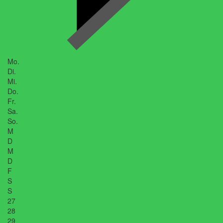
Mo.
Di.
Mi.
Do.
Fr.
Sa.
So.
M
D
M
D
F
S
S
27
28
29