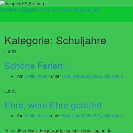
Staatliche Regelschule "Vordere Rhön" Bettenhausen
Navig
umsch
Kategorie:
Schuljahre
Juli
03
Schöne Ferien!
Von
Steffen Krech
unter
Schuljahr 2025/2026
,
Schuljahre
Juli
03
Ehre, wem Ehre gebührt
Von
Steffen Krech
unter
Schuljahr 2025/2026
,
Schuljahre
Zum dritten Mal in Folge wurde der letzte Schultag an der