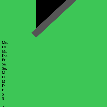
Mo.
Di.
Mi.
Do.
Fr.
Sa.
So.
M
D
M
D
F
S
S
1